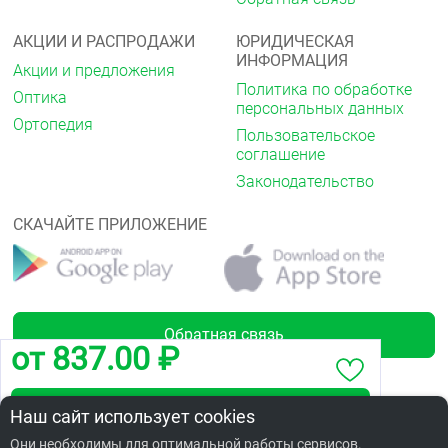
АКЦИИ И РАСПРОДАЖИ
ЮРИДИЧЕСКАЯ
ИНФОРМАЦИЯ
Акции и предложения
Политика по обработке
Оптика
персональных данных
Ортопедия
Пользовательское
соглашение
Законодательство
СКАЧАЙТЕ ПРИЛОЖЕНИЕ
Обратная связь
от 837.00 ₽
Забронировать по адресу ул. Ватутина, 3
Наш сайт использует cookies
Лицензии
Они необходимы для оптимальной работы сервисов.