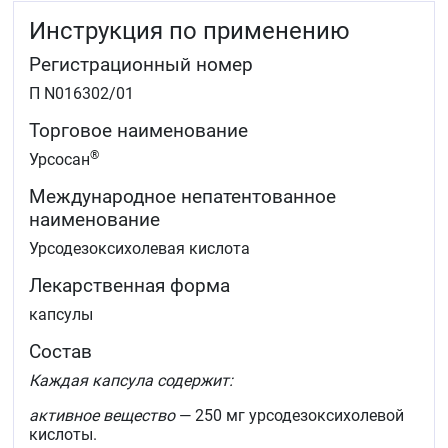
генеза, в том числе первичный билиарный цирроз,
Инструкция по применению
первичный склерозирующий холангит, кистозный
фиброз (муковисцидоз).
Регистрационный номер
Неалкогольная жировая болезнь печени, в том
числе неалкогольный стеатогепатит.
П N016302/01
Алкогольная болезнь печени.
Вирусные гепатиты хронические.
Торговое наименование
Дискинезии желчевыводящих путей.
®
Урсосан
Билиарный рефлюкс-гастрит и рефлюкс-эзофагит.
Международное непатентованное
наименование
Урсодезоксихолевая кислота
Лекарственная форма
капсулы
Состав
Каждая капсула содержит:
активное вещество
— 250 мг урсодезоксихолевой
кислоты.