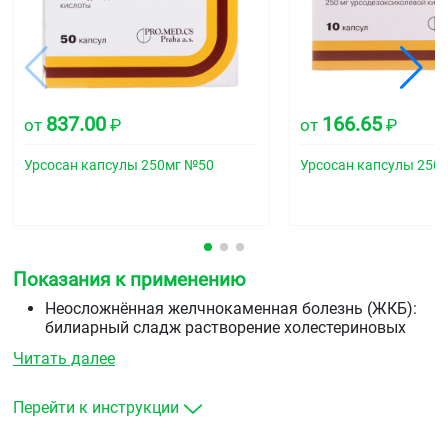
837.00
166.65
от
₽
от
₽
Урсосан капсулы 250мг №50
Урсосан капсулы 250
Показания к применению
Неосложнённая желчнокаменная болезнь (ЖКБ):
билиарный сладж растворение холестериновых
желчных камней при функционирующем желчном
Читать далее
пузыре профилактика рецидивов
камнеобразования после холецистэктомии.
Хронические гепатиты различного генеза
Перейти к инструкции
(токсические, лекарственные и др.).
Холестатические заболевания печени различного