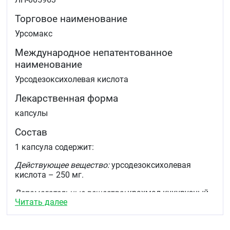
Торговое наименование
Урсомакс
Международное непатентованное
наименование
Урсодезоксихолевая кислота
Лекарственная форма
капсулы
Состав
1 капсула содержит:
Действующее вещество:
урсодезоксихолевая
кислота – 250 мг.
Вспомогательные вещества:
крахмал кукурузный
Читать далее
кремния диоксид коллоидный магния стеарат.
Оболочка капсулы: