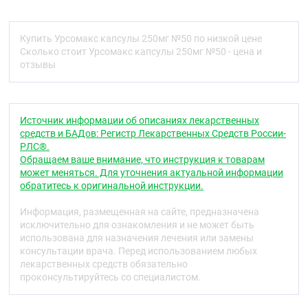
некоторое иммуномодулирующее действие.
Обладая высокими полярными свойствами,
Купить Урсомакс капсулы 250мг №50 по низкой цене
урсодезоксихолевая кислота (УДХК) встраивается
Сколько стоит Урсомакс капсулы 250мг №50 - цена и
в мембрану гепатоцита, холангиоцита и
отзывы
эпителиоцита желудочно-кишечного тракта,
стабилизирует её структуру и защищает клетку от
повреждающего действия солей токсичных
желчных кислот, снижая таким образом их
цитотоксический эффект. Образует нетоксичные
Источник информации об описаниях лекарственных
смешанные мицеллы с аполярными (токсичными)
средств и БАДов: Регистр Лекарственных Средств России-
желчными кислотами, что снижает способность
РЛС®.
желудочного рефлюктата повреждать клеточные
Обращаем ваше внимание, что инструкция к товарам
мембраны при билиарном рефлюкс-гастрите и
может меняться. Для уточнения актуальной информации
рефлюкс-эзофагите. Уменьшая концентрацию и
обратитесь к оригинальной инструкции.
стимулируя холерез, богатый бикарбонатами,
УДХК эффективно способствует разрешению
Информация, размещенная на сайте, предназначена
внутрипеченочного холестаза. При холестазе
исключительно для ознакомления и не может быть
2+
активирует Ca
-зависимую альфа-протеазу и
использована для назначения лечения или замены
стимулирует экзоцитоз, уменьшает концентрацию
консультации врача. Перед использованием любых
токсичных желчных кислот (хенодезоксихолевой,
лекарственных средств обязательно
литохолевой, дезоксихолевой и др.), концентрации
проконсультируйтесь со специалистом.
которых у больных с хроническими
заболеваниями печени повышены.