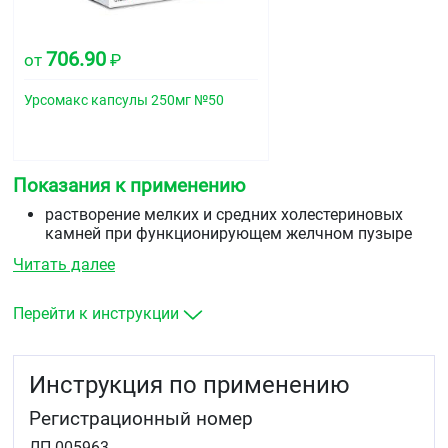
706.90
от
₽
Урсомакс капсулы 250мг №50
Показания к применению
растворение мелких и средних холестериновых
камней при функционирующем желчном пузыре
билиарный рефлюкс-гастрит и рефлюкс-эзофагит
Читать далее
первичный билиарный цирроз печени при
отсутствии признаков декомпенсации
(симптоматическое лечение)
Перейти к инструкции
хронические гепатиты различного генеза
первичный склерозирующий холангит
муковисцидоз (кистозный фиброз)
Инструкция по применению
неалкогольный стеатогепатит
алкогольная болезнь печени
Регистрационный номер
дискинезия желчевыводящих путей.
ЛП-005963