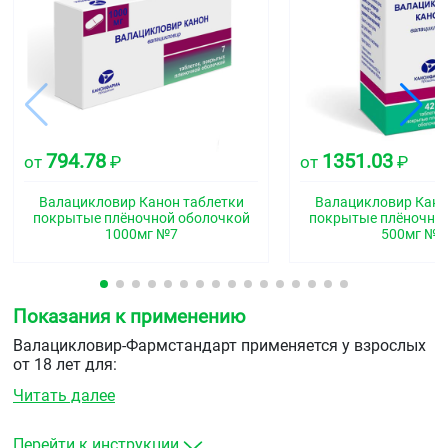
794.78
1351.03
от
₽
от
₽
Валацикловир Канон таблетки
Валацикловир Кано
покрытые плёночной оболочкой
покрытые плёночно
1000мг №7
500мг №4
Показания к применению
Валацикловир-Фармстандарт применяется у взрослых
от 18 лет для:
Читать далее
лечения опоясывающего герпеса (Herpes zoster);
лечения офтальмического опоясывающего
герпеса.
Перейти к инструкции