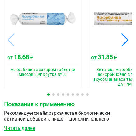
18.68
31.85
от
₽
от
₽
Аскорбинка с сахаром таблетки
Витатека Аскорбин
массой 2,9г крутка №10
аскорбиновая с гл
вкусом ананаса табл
2,9г №14
Показания к применению
Рекомендуется в&nbspкачестве биологически
активной добавки к пище — дополнительного
источника&nbspселена.
Читать далее