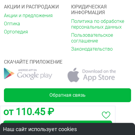
АКЦИИ И РАСПРОДАЖИ
ЮРИДИЧЕСКАЯ
ИНФОРМАЦИЯ
Акции и предложения
Политика по обработке
Оптика
персональных данных
Ортопедия
Пользовательское
соглашение
Законодательство
СКАЧАЙТЕ ПРИЛОЖЕНИЕ
Обратная связь
от 110.45 ₽
Лицензии
Забронировать по адресу ул. Конева, 28а
Наш сайт использует cookies