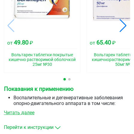
49.80
65.40
от
₽
от
₽
Вольтарен таблетки покрытые
Вольтарен таблетк
кишечно растворимой оболочкой
кишечнорастворимо
25мг №30
50мг №2
Показания к применению
Воспалительные и дегенеративные заболевания
опорно-двигательного аппарата в том числе:
ревматоидный, ювенильный хронический
Читать далее
артрит
анкилозирующий спондилит и другие
спондилоаргропатии
Перейти к инструкции
остеоартроз