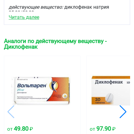
действующее вещество:
диклофенак натрия
25,00/50,00 мг
Читать далее
вспомогательные вещества:
кремния диоксид
коллоидный безводный 6,0/6,0 мг, целлюлоза
микрокристаллическая 10,0/10,0 мг, лактозы
моногидрат 16,0/25,0 мг, магния стеарат 1,0/1,5 мг,
Аналоги по действующему веществу -
крахмал кукурузный 50,0/74,5 мг, повидон К 30
Диклофенак
2,0/3,0 мг, карбоксиметилкрахмал натрия 20,0/20,0
мг
оболочка:
гипромеллоза 1,90/3,29 мг, макрогола
глицерилгидроксистеарат 0,09/0,15 мг, краситель
железа оксид красный -/0,02 мг, краситель железа
оксид жёлтый 0,18/0,31 мг, тальк 1,70/2,92 мг,
титана диоксид 0,13/0,31 мг
кишечнорастворимая оболочка
— метакриловой
кислоты и этилакрилата сополимер [1:1] 8,28/12,42
мг, макрогол 8000 0,83/1,24 мг, силиконовая
противовспенивающаяся эмульсия SE 2 0,06/0,10
мг, тальк 0,83/1,24 мг
49.80
97.90
от
₽
от
₽