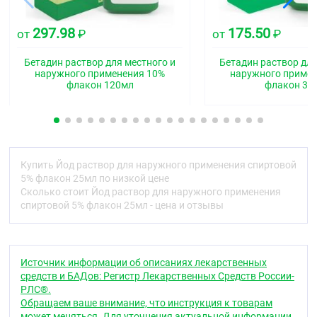
оказывает резорбтивное действие: активно влияет
на обмен веществ, участвует в синтезе тироксина,
297.98
175.50
от
₽
от
₽
обладает протеолитическим действием.
Оказывает бактерицидное действие, как на
Бетадин раствор для местного и
Бетадин раствор для
грамположительную флору (активнее всего — на
наружного применения 10%
наружного приме
флакон 120мл
флакон 30
стрептококка и кишечную палочку), так и на
патогенные грибки и дрожжи. Более упорной
флорой является стафилококк, однако при
длительном применении препарата в 80 % случаев
он исчезает. Синегнойная палочка устойчива.
Препарат малотоксичен.
Купить Йод раствор для наружного применения спиртовой
Фармакокинетика
5% флакон 25мл по низкой цене
Сколько стоит Йод раствор для наружного применения
При контакте с кожей или слизистыми оболочками
спиртовой 5% флакон 25мл - цена и отзывы
на 30 % превращается в йодиды, а остальная часть
— в активный йод. Частично всасывается.
Абсорбированная часть проникает в ткани и
органы, селективно поглощается щитовидной
Источник информации об описаниях лекарственных
железой. Выделяется главным образом почками,
средств и БАДов: Регистр Лекарственных Средств России-
кишечником, потовыми и молочными железами.
РЛС®.
Обращаем ваше внимание, что инструкция к товарам
Показания
может меняться. Для уточнения актуальной информации