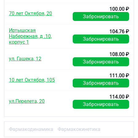
Устройство полимерное с пористым стержнем
100.00 ₽
(фармограф) по 3, 5 мл.
70 лет Октября, 20
Забронировать
Хранение
Иртышская
104.76 ₽
В защищённом от света месте, при температуре не
Набережная, д .10,
ниже 0 °C.
Забронировать
корпус 1
Хранить в недоступном для детей месте.
108.00 ₽
ул. Гашека, 12
Срок годности
Забронировать
3 года (во флаконах, флаконах-капельницах и
бутылях), 1 год (в фармографе).
111.00 ₽
10 лет Октября, 105
Забронировать
Не использовать позже срока, указанного на
упаковке.
114.00 ₽
ул.Перелета, 20
Условия отпуска из аптек
Забронировать
Без рецепта.
Фармакодинамика
Фармакокинетика