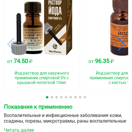
74.50
96.35
от
₽
от
₽
Йод раствор для наружного
Йод раствор для 
применения спиртовой 5% с
применения спиртово
крышкой-лопаткой 10мл
с кистью 1
Показания к применению
Воспалительные и инфекционные заболевания кожи,
ссадины, порезы, микротравмы, раны воспалительные
инфильтраты обработка краев ран, кожи перед
Читать далее