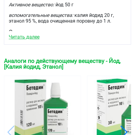
Активное вещество:
йод 50 г
вспомогательные вещества:
калия йодид 20 г,
этанол 95 %, вода очищенная поровну до 1 л.
Описание
Читать далее
Прозрачная жидкость красно-бурого цвета с
характерным запахом.
Фармакотерапевтическая группа
Аналоги по действующему веществу - Йод,
[Калия йодид, Этанол]
Антисептическое средство
Код АТХ
D08AG03
Фармакологические свойства
Фармакодинамика
Антисептическое средство. Основным
действующим веществом является молекулярный
йод, обладающий антисептическими свойствами.
При нанесении на обширные поверхности кожи йод