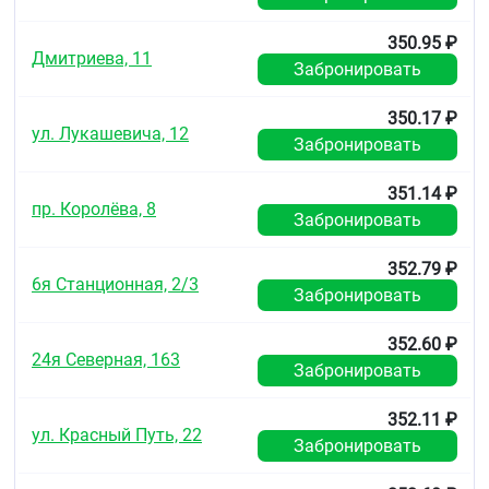
При температуре не выше 25 °С.
350.95 ₽
Хранить в недоступном для детей месте.
Дмитриева, 11
Забронировать
Условия отпуска
350.17 ₽
Отпускают без рецепта
ул. Лукашевича, 12
Забронировать
351.14 ₽
пр. Королёва, 8
Забронировать
352.79 ₽
6я Станционная, 2/3
Забронировать
352.60 ₽
24я Северная, 163
Забронировать
352.11 ₽
ул. Красный Путь, 22
Забронировать