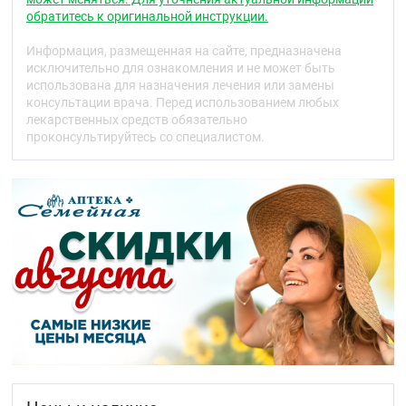
Дезинфекция кожи вокруг дренажей,
обратитесь к оригинальной инструкции.
катетеров, зондов.
Дезинфекция полости рта при
Информация, размещенная на сайте, предназначена
стоматологических операциях.
исключительно для ознакомления и не может быть
Дезинфекция родовых путей, при проведении
использована для назначения лечения или замены
«малых» гинекологических операций
консультации врача. Перед использованием любых
(искусственное прерывание беременности,
лекарственных средств обязательно
введение внутриматочной спирали (ВМС),
проконсультируйтесь со специалистом.
коагуляция эрозии и полипа и т.д.).
Противопоказания
повышенная чувствительность к йоду и
другим составляющим препарата
нарушение функции щитовидной железы
(гипертиреоз) (см.раздел «Особые указания»)
аденома щитовидной железы
герпетиформный дерматит Дюринга
одновременное применение радиоактивного
йода
недоношенные и новорожденные дети.
С осторожностью:
беременность и период кормления грудью,