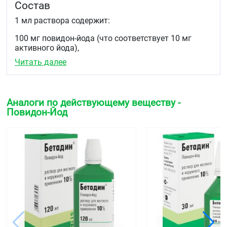
Состав
1 мл раствора содержит:
100 мг повидон-йода (что соответствует 10 мг
активного йода),
Читать далее
вспомогательные вещества: глицерол, ноноксинол
9, лимонная кислота, безводная, натрия
гидрофосфат (динатрия гидрофосфат), натрия
гидроксид, вода очищенная. Описание: раствор
Аналоги по действующему веществу -
темно-коричневого цвета с запахом йода.
Повидон-Йод
Фармакотерапевтическая группа
Антисептическое средство
Код АТХ: D08AG02
Фармакологические свойства
Антисептическое и дезинфицирующее средство.
Высвобождаясь из комплекса с
поливинилпирролидоном при контакте с кожей и
слизистыми, йод образует с белками клетки