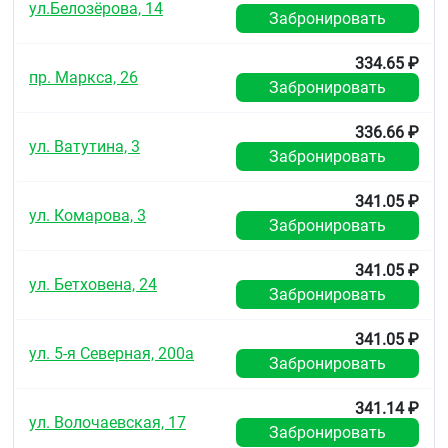
ул.Белозёрова, 14
может произойти системная реабсорбция йода, что
Забронировать
может отразиться на тестах функциональной
активности щитовидной железы. Реакции
334.65 ₽
повышенной чувствительности к препарату,
пр. Маркса, 26
возможно проявление аллергической реакции
Забронировать
(гиперемия, жжение, зуд, отек, боль), что требует
отмены препарата.
336.66 ₽
ул. Ватутина, 3
Забронировать
Взаимодействие с другими лекарственными
средствами
341.05 ₽
Несовместим с другими дезинфицирующими и
ул. Комарова, 3
Забронировать
антисептическими средствами, особенно
содержащими щелочи, ферменты и ртуть. В
341.05 ₽
присутствии крови бактерицидное действие может
ул. Бетховена, 24
уменьшаться, однако при увеличении
Забронировать
концентрации раствора, бактерицидная
активность может быть увеличена.
341.05 ₽
ул. 5-я Северная, 200а
Особые указания
Забронировать
При нарушениях функции щитовидной железы
341.14 ₽
применение препарата возможно только под
ул. Волочаевская, 17
Забронировать
строгим наблюдением врача.