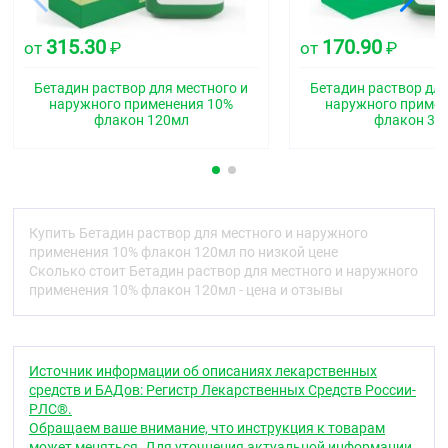
бактерий йодамины, коагулирует их и вызывает
гибель микроорганизмов. Оказывает быстрое
бактерицидной действие на грамположительные и
315.30
170.90
от
₽
от
₽
грамотрицательные бактерии (за исключением
M.tuberculosis). Эффективен в отношении грибов,
Бетадин раствор для местного и
Бетадин раствор для
вирусов, простейших. Фармакокинетика: При
наружного применения 10%
наружного приме
местном применении почти не происходит
флакон 120мл
флакон 30
реабсорбции йода.
Показания
Лечение и профилактика раневых инфекций в
хирургии, травматологии, комбустиологии,
Купить Бетадин раствор для местного и наружного
стоматологии.
применения 10% флакон 120мл по низкой цене
Лечение бактериальных, грибковых и
Сколько стоит Бетадин раствор для местного и наружного
вирусных инфекций кожи, профилактика
применения 10% флакон 120мл - цена и отзывы
суперинфекции в дерматологической
практике.
Обработка пролежней, трофических язв,
диабетической стопы.
Источник информации об описаниях лекарственных
Дезинфекция кожи и слизистых пациентов при
средств и БАДов: Регистр Лекарственных Средств России-
подготовке к оперативным вмешательствами,
РЛС®.
инвазивным исследованиям (пункции,
Обращаем ваше внимание, что инструкция к товарам
биопсии, инъекции и т.д.).
может меняться. Для уточнения актуальной информации