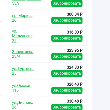
53А
Забронировать
300.84 ₽
пр. Маркса,
26
Забронировать
ул.
316.00 ₽
Малунцева,
Забронировать
25
323.95 ₽
Завертяева,
23/4
Забронировать
324.80 ₽
ул. Гуртьева,
25
Забронировать
326.43 ₽
ул.Омская,
115
Забронировать
330.48 ₽
ул.Дианова,
26
Забронировать