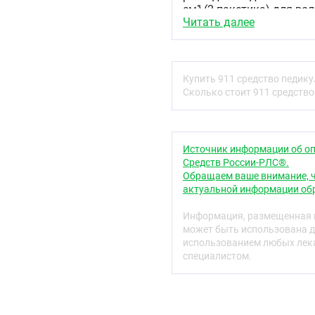
см³ (2 пакетика) для во
Читать далее
Нанести средство на ко
по всей длине волос с п
минут. Длинные и особо
45 минут волосы прочес
волосы теплой водой с 
Купить 911 средство педику
повторить через 7-10 дн
Сколько стоит 911 средство
Противопоказани
Не рекомендуется нанос
женщинам, а также лиц
Источник информации об оп
чувствительностью к хи
Средств России-РЛС®.
средством.
Обращаем ваше внимание, ч
актуальной информации обр
Меры предосторо
Информация, размещенная н
При использовании конт
может быть использована д
средства Избегать попад
использованием любых лека
поврежденные участки к
специалистом.
мылом!
Условия хранения
Хранить в упаковке изг