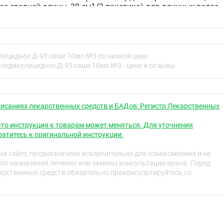
лос средней длины, 30 см³ (3 пакетика) для длинных волос.
рни волос до полного увлажнения. Распределить средство
омощью гребня, входящего в комплект, и оставить на 45
 густые волосы следует обрабатывать по прядям. Через
ать гребнем для удаления погибших вшей и гнид. Вымыть
применением мыла или шампуня. Обработку необходимо
лицидное Д-95 саше 10мл №3 по низкой цене
ей.
 педикулицидное Д-95 саше 10мл №3 - цена и отзывы
я
ить на кожу детям до 3-х лет, беременным и кормящим
ам с заболеваниями кожи и повышенной
исаниях лекарственных средств и БАДов: Регистр Лекарственных
мическим веществам. Не является лекарственным
то инструкция к товарам может меняться. Для уточнения
атитесь к оригинальной инструкции.
жности
а сайте, предназначена исключительно для ознакомления и не
актных линз их следует снять перед применением
ля назначения лечения или замены консультации врача. Перед
ания средства в органы дыхания, рот, глаза и на
рственных средств обязательно проконсультируйтесь со
ожи. После работы со средством вымыть руки водой с
отовителя вдали от лекарственных средств и пищевых