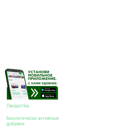
продуктов, в местах, н
температуре не выше +2
Огнеопасно!
Хранить вдали от источ
солнечных лучей и нагр
Срок годности
См. на упаковке.
Лекарства
Биологически активные
добавки