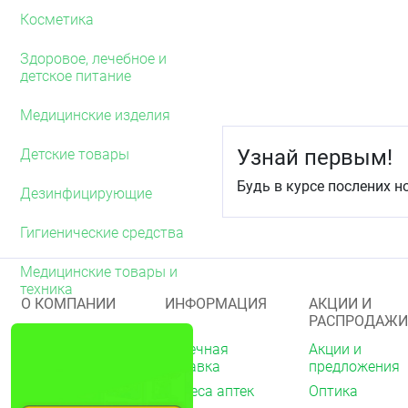
Косметика
Здоровое, лечебное и
детское питание
Медицинские изделия
Узнай первым!
Детские товары
Будь в курсе послених н
Дезинфицирующие
Гигиенические средства
Медицинские товары и
техника
О КОМПАНИИ
ИНФОРМАЦИЯ
АКЦИИ И
РАСПРОДАЖИ
О нас
Аптечная
Акции и
справка
предложения
Акции
Адреса аптек
Оптика
Архив акций