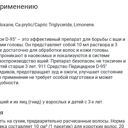
применению
oxane, Са-prylic/Capric Triglyceride, Limonene.
ое D-95" – это эффективный препарат для борьбы с вши и
ии головы. Он представляет собой 10 мл раствора в 3
х достаточно для обработки волос и кожи головы.
роникают в насекомых и локализуются в системе
оспроизводство вшей. Препарат безопасен, не токсичен и
тей старше 3 лет. 911 Средство Педицидное D-95"
идивов, предотвращает зуд и ожоги, улучшает состояние
о применение не требует особой подготовки и может
добности.
й и их яиц (гнид) у взрослых и детей с 3-х лет.
ия
ить на сухие, предварительно расчесанные волосы. Норма
ека составляет 10 см³ (1 пакетик) для коротких волос, 20