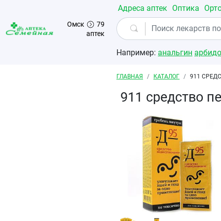
Перейти к основному содержанию
Адреса аптек
Оптика
Орт
Омск
79
аптек
Например:
анальгин
арбид
Строка навигации
ГЛАВНАЯ
КАТАЛОГ
911 СРЕД
911 средство п