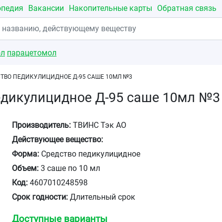
опедия
Вакансии
Накопительные карты
Обратная связь
ол
парацетомол
СТВО ПЕДИКУЛИЦИДНОЕ Д-95 САШЕ 10МЛ №3
едикулицидное Д-95 саше 10мл №3
Производитель:
ТВИНС Тэк АО
Действующее вещество:
Форма:
Средство педикулицидное
Объем:
3 саше по 10 мл
Код:
4607010248598
Срок годности:
Длительный срок
Доступные варианты