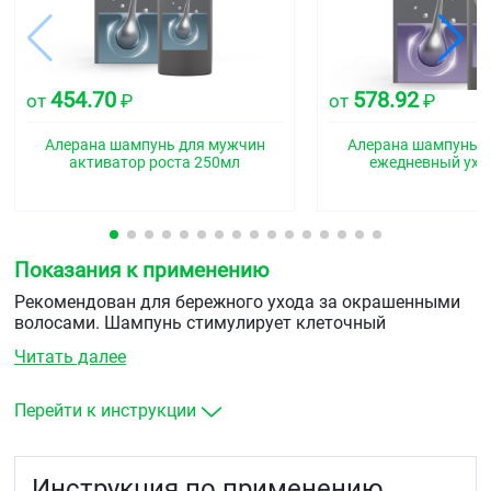
454.70
578.92
от
₽
от
₽
Алерана шампунь для мужчин
Алерана шампунь 
активатор роста 250мл
ежедневный ухо
Показания к применению
Рекомендован для бережного ухода за окрашенными
волосами. Шампунь стимулирует клеточный
метаболизм в волосяных фолликулах, усиливает в них
Читать далее
микроциркуляцию крови, стимулируя рост волос,
улучшает питание и оздоравливает волосы,
обеспечивает защиту цвета от потускнения, придает
Перейти к инструкции
волосам сияющий блеск, защищает от негативного
действия солнечных лучей.
Инструкция по применению