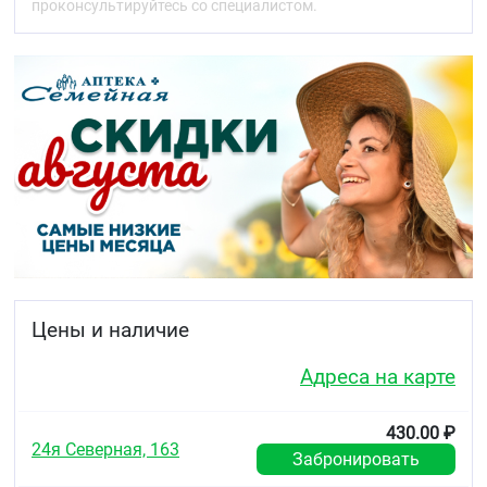
оказывает стимулирующий эффект на
проконсультируйтесь со специалистом.
дермальные клетки, заметно увеличивая
жизненный цикл волосы и способствуя
повышению густоты.
УФ-фильтр эффективно защищает волосы от
негативного действия солнечных лучей по
всему УФ-фильтру, защищает окрашенные
волосы от выгорания.
Декспантенол действует как на кожу головы,
так и по всей длине волос. Он нормализует
обмен веществ, увлажняет и успокаивает кожу
головы. Проникая в стержень волоса,
декспантенол улучшает состояние волос,
способствуя их эластичности и гибкости.
RootBio Уменьшение потери волос на 31%**
Биоактивные вещества в высокой
Цены и наличие
концентрации укрепляют структуру дермы
кожи головы, помогают остановить
Адреса на карте
выпадение и способствуют увеличению
объема волос
430.00 ₽
Показания
24я Северная, 163
Забронировать
Рекомендован для бережного ухода за