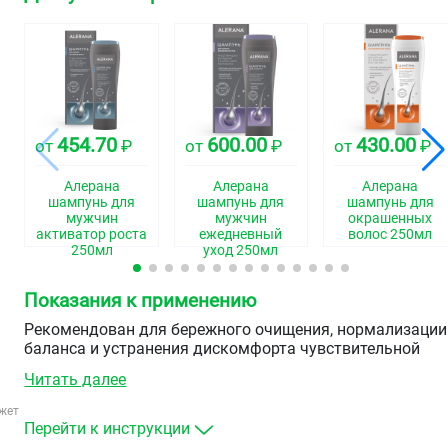
454.70
600.00
430.00
от
₽
от
₽
от
₽
Алерана
Алерана
Алерана
шампунь для
шампунь для
шампунь для
мужчин
мужчин
окрашенных
активатор роста
ежедневный
волос 250мл
250мл
уход 250мл
Показания к применению
Рекомендован для бережного очищения, нормализации
баланса и устранения дискомфорта чувствительной
кожи головы.
Читать далее
жет
Перейти к инструкции