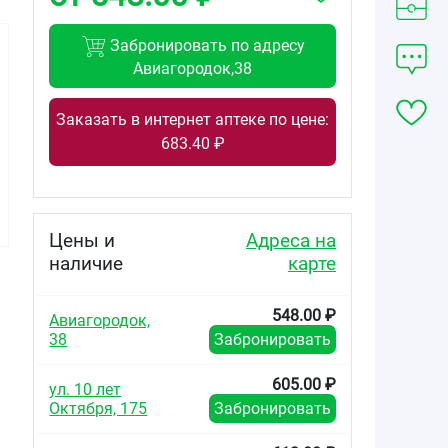
Забронировать по адресу
Авиагородок,38
Заказать в интернет аптеке по цене:
399.00
405.00
548.00
683.40 ₽
от
₽
от
₽
от
₽
Алерана
Алерана
Алерана
шампунь для
шампунь
шампунь ph-
сухих и
плотность и
баланс
нормальных
объем 250мл
увлажняющий
Цены и
Адреса на
волос 250мл
250мл
наличие
карте
548.00 ₽
Авиагородок,
38
Забронировать
605.00 ₽
ул. 10 лет
Октября, 175
Забронировать