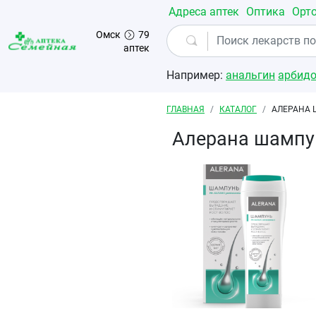
Перейти к основному содержанию
Адреса аптек
Оптика
Орт
Омск
79
аптек
Например:
анальгин
арбид
Строка навигации
ГЛАВНАЯ
КАТАЛОГ
АЛЕРАНА 
Алерана шампу