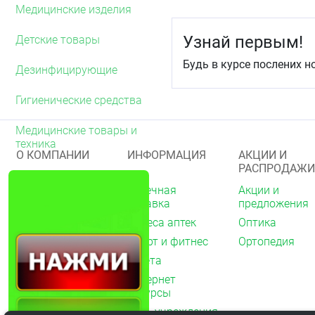
Медицинские изделия
Узнай первым!
Детские товары
Будь в курсе послених н
Дезинфицирующие
Гигиенические средства
Медицинские товары и
техника
О КОМПАНИИ
ИНФОРМАЦИЯ
АКЦИИ И
РАСПРОДАЖИ
О нас
Аптечная
Акции и
справка
предложения
Акции
Адреса аптек
Оптика
Архив акций
Спорт и фитнес
Ортопедия
Новости
Газета
Вакансии
Интернет
Контакты
ресурсы
Мед. учреждения