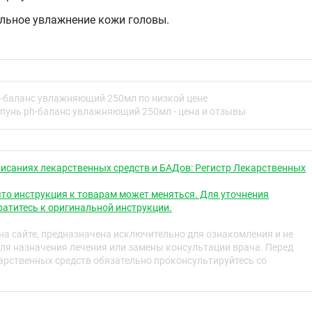
льное увлажнение кожи головы.
ащают повреждение защитного липидного слоя.
нению сухости, зуда, раздражения чувствительной кожи
рней, стимулируя рост волос.
гкость и шелковистость.
-баланс увлажняющий 250мл по низкой цене
пунь ph-баланс увлажняющий 250мл - цена и отзывы
ного очищения, нормализации баланса и устранения
ьной кожи головы.
исаниях лекарственных средств и БАДов: Регистр Лекарственных
ампуня нанести на влажные волосы, взбить пену,
то инструкция к товарам может меняться. Для уточнения
ть кожу головы и оставить не менее чем на 3 минуты,
атитесь к оригинальной инструкции.
ой. Максимальный результат достигается при регулярном
дходит для постоянного использования в качестве
а сайте, предназначена исключительно для ознакомления и не
мытья кожи головы и волос, в том числе для
ля назначения лечения или замены консультации врача. Перед
ния.
рственных средств обязательно проконсультируйтесь со