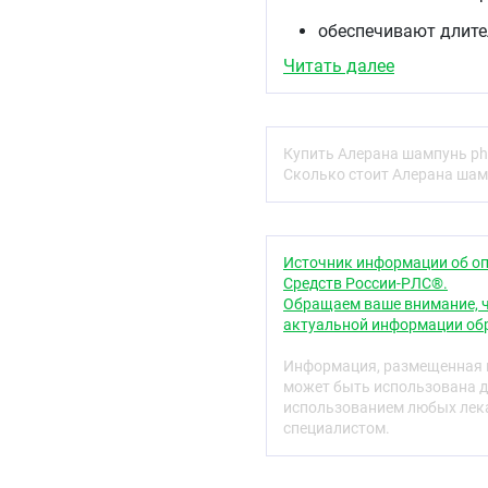
обеспечивают длите
смягчают, предотвр
Читать далее
способствуют устра
головы.
улучшают питание ко
придают волосам мя
Купить Алерана шампунь ph
Показан
Сколько стоит Алерана шам
Рекомендован для береж
дискомфорта чувствител
Источник информации об оп
Способ применения
Средств России-РЛС®.
Небольшое количество ш
Обращаем ваше внимание, ч
интенсивно помассирова
актуальной информации обр
затем смыть теплой вод
применении шампуня. По
Информация, размещенная н
основного средства для 
может быть использована д
ежедневного использова
использованием любых лека
специалистом.