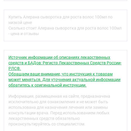
волос и повышение их густоты.
Показания
Купить Алерана сыворотка для роста волос 100мл по
Рекомендована для интенсивного роста волос и
низкой цене
предотвращения выпадения.
Сколько стоит Алерана сыворотка для роста волос 100мл
- цена и отзывы
Способ применения
Флакон сыворотки комплектуется удобным
дозатором-спреем, средство следует наносить 1
Источник информации об описаниях лекарственных
раз в день на всю поверхность кожи головы и не
средств и БАДов: Регистр Лекарственных Средств России-
смывать. Сыворотка не утяжеляет волосы и не
РЛС®.
загрязняет их, так как обладает легкой не
Обращаем ваше внимание, что инструкция к товарам
маслянистой текстурой. Рекомендованный курс
может меняться. Для уточнения актуальной информации
применения – 4 месяца, возможно постоянное
обратитесь к оригинальной инструкции.
применение средства.
Информация, размещенная на сайте, предназначена
исключительно для ознакомления и не может быть
использована для назначения лечения или замены
консультации врача. Перед использованием любых
лекарственных средств обязательно
проконсультируйтесь со специалистом.