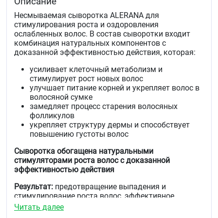
Описание
Несмываемая сыворотка ALERANA для
стимулирования роста и оздоровления
ослабленных волос. В состав сыворотки входит
комбинация натуральных компонентов с
доказанной эффективностью действия, которая:
усиливает клеточный метаболизм и
стимулирует рост новых волос
улучшает питание корней и укрепляет волос в
волосяной сумке
замедляет процесс старения волосяных
фолликулов
укрепляет структуру дермы и способствует
повышению густоты волос
Сыворотка обогащена натуральными
стимуляторами роста волос с доказанной
эффективностью действия
Результат:
предотвращение выпадения и
стимулирование роста волос, эффективное
оздоровление фолликулов и увеличение
Читать далее
продолжительности фазы роста, восстановление