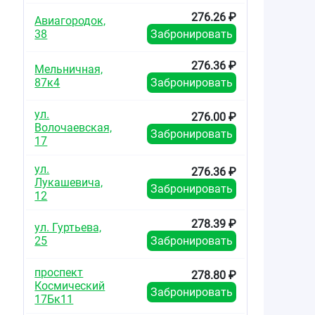
276.26 ₽
Авиагородок,
38
Забронировать
276.36 ₽
Мельничная,
87к4
Забронировать
ул.
276.00 ₽
Волочаевская,
Забронировать
17
ул.
276.36 ₽
Лукашевича,
Забронировать
12
278.39 ₽
ул. Гуртьева,
25
Забронировать
проспект
278.80 ₽
Космический
Забронировать
17Бк11