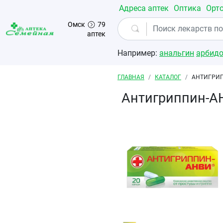
Перейти к основному содержанию
Адреса аптек
Оптика
Орт
Омск
79
аптек
Например:
анальгин
арбид
Строка навигации
ГЛАВНАЯ
КАТАЛОГ
АНТИГРИП
Антигриппин-А