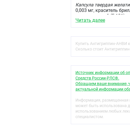
Капсула твердая желат
0,003 мг, краситель бри
патентованный (Е 131) и
Читать далее
краситель хинолиновый ж
мг.
Капсула Б
.
Купить Антигриппин-АНВИ к
Действующие вещества:
Сколько стоит Антигриппин
глюконата моногидрат —
Вспомогательные вещес
6,2 мг.
Капсула твердая 
Источник информации об оп
— 4,055 мг.
Средств России-РЛС®.
Описание
Обращаем ваше внимание, ч
актуальной информации обр
Капсулы А
- твёрдые жел
смесь кристаллического
Информация, размещенная н
зеленоватым оттенком ц
может быть использована д
использованием любых лека
Капсулы Б
— твёрдые же
специалистом.
смесь порошка и гранул 
допускается наличие ко