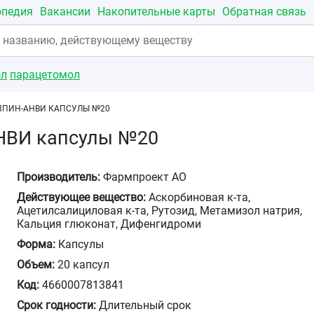
опедия
Вакансии
Накопительные карты
Обратная связь
ол
парацетомол
ПИН-АНВИ КАПСУЛЫ №20
НВИ капсулы №20
Производитель:
Фармпроект АО
Действующее вещество:
Аскорбиновая к-та,
Ацетилсалициловая к-та, Рутозид, Метамизол натрия,
Кальция глюконат, Дифенгидроми
Форма:
Капсулы
Объем:
20 капсул
Код:
4660007813841
Срок годности:
Длительный срок