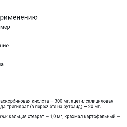
применению
омер
ние
ма
аскорбиновая кислота — 300 мг, ацетилсалициловая
да тригидрат (в пересчёте на рутозид) — 20 мг.
тва:
кальция стеарат — 1,0 мг, крахмал картофельный —