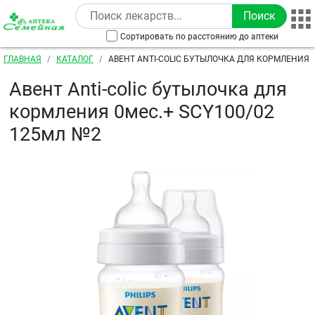
Перейти к основному содержанию
Сортировать по расстоянию до аптеки
Строка навигации
ГЛАВНАЯ
КАТАЛОГ
АВЕНТ ANTI-COLIC БУТЫЛОЧКА ДЛЯ КОРМЛЕНИЯ 0
125МЛ №2
Авент Anti-colic бутылочка для
кормления 0мес.+ SCY100/02
125мл №2