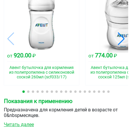
920.00
774.00
от
₽
от
₽
Авент бутылочка для кормления
Авент бутылочка дл
из полипропилена с силиконовой
из полипропилена с 
соской 260мл (scf033/17)
соской 125мл (sc
Показания к применению
Предназначена для кормления детей в возрасте от
0&nbspмесяцев.
Читать далее