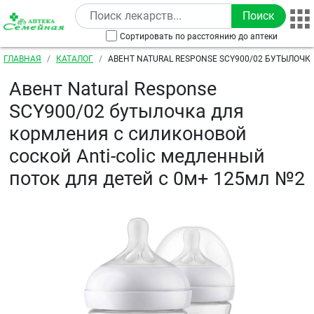
Перейти к основному содержанию
Сортировать по расстоянию до аптеки
Строка навигации
ГЛАВНАЯ
КАТАЛОГ
АВЕНТ NATURAL RESPONSE SCY900/02 БУТЫЛОЧК
СИЛИКОНОВОЙ СОСКОЙ ANTI-COLIC МЕДЛЕННЫЙ ПО
Авент Natural Response
0М+ 125МЛ №2
SCY900/02 бутылочка для
кормления с силиконовой
соской Anti-colic медленный
поток для детей с 0м+ 125мл №2