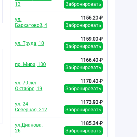
13
Забронировать
1156.20 ₽
ул.
Бархатовой, 4
Забронировать
1159.00 ₽
ул. Труда, 10
Забронировать
1166.40 ₽
пр. Мира, 100
Забронировать
1170.40 ₽
ул. 70 лет
Октября, 19
Забронировать
67.50
266.40
954.8
от
₽
от
₽
от
1173.90 ₽
ул. 24
Анальгин таблетки
Баралгин М
Баралг
Северная, 212
Забронировать
500мг №20
таблетки 500мг
таблетки
№20
№1
1185.34 ₽
ул.Дианова,
26
Забронировать