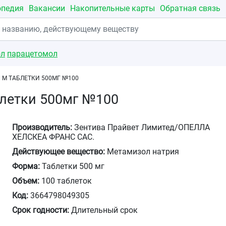
опедия
Вакансии
Накопительные карты
Обратная связь
ол
парацетомол
 М ТАБЛЕТКИ 500МГ №100
блетки 500мг №100
Производитель:
Зентива Прайвет Лимитед/ОПЕЛЛА
ХЕЛСКЕА ФРАНС САС.
Действующее вещество:
Метамизол натрия
Форма:
Таблетки 500 мг
Объем:
100 таблеток
Код:
3664798049305
Срок годности:
Длительный срок