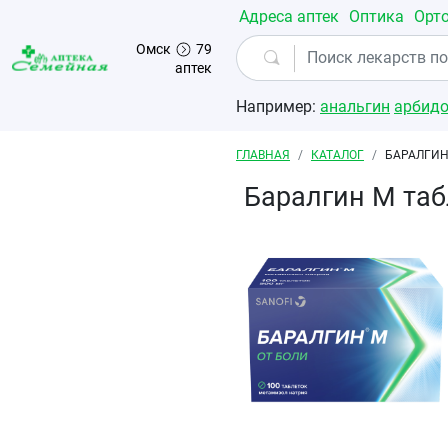
Перейти к основному содержанию
Адреса аптек
Оптика
Орт
Омск
79
аптек
Например:
анальгин
арбид
Строка навигации
ГЛАВНАЯ
КАТАЛОГ
БАРАЛГИН
Баралгин М та