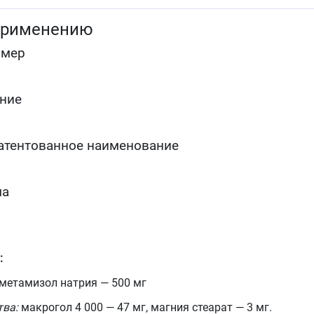
применению
омер
ние
атентованное наименование
ма
:
метамизол натрия — 500 мг
тва:
макрогол 4 000 — 47 мг, магния стеарат — 3 мг.