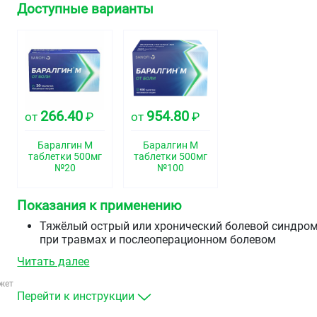
Доступные варианты
266.40
954.80
от
₽
от
₽
Баралгин М
Баралгин М
таблетки 500мг
таблетки 500мг
№20
№100
Показания к применению
Тяжёлый острый или хронический болевой синдро
при травмах и послеоперационном болевом
синдроме, при коликах, при онкологических
Читать далее
заболеваниях и других состояниях, где
противопоказаны другие терапевтические меры.
жет
Лихорадка, устойчивая к другим методам лечения.
Перейти к инструкции