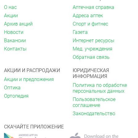
другими ненаркотическими анальгезирующими
О нас
Аптечная справка
средствами может привести к взаимному
Акции
Адреса аптек
усилению токсических эффектов.
Архив акций
Спорт и фитнес
С трициклическими
Новости
Газета
антидепрессантами, пероральными
Вакансии
Интернет ресурсы
контрацептивами, аллопуринолом
Контакты
Мед. учреждения
Трициклические антидепрессанты, пероральные
Обратная связь
контрацептивы, аллопуринол нарушают
метаболизм метамизола натрия в печени и
АКЦИИ И РАСПРОДАЖИ
ЮРИДИЧЕСКАЯ
повышают его токсичность.
ИНФОРМАЦИЯ
Акции и предложения
С барбитуратами, фенилбутазоном и
Политика по обработке
Оптика
другими индукторами
персональных данных
Ортопедия
микросомальных ферментов печени
Пользовательское
соглашение
Барбитураты, фенилбутазон и другие индукторы
Законодательство
микросомальных ферментов печени ослабляют
действие метамизола натрия.
СКАЧАЙТЕ ПРИЛОЖЕНИЕ
С седативными средствами и