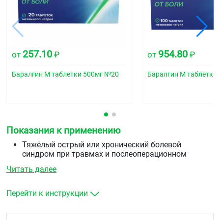
257.10
954.80
от
₽
от
₽
Баралгин М таблетки 500мг №20
Баралгин М таблетки
Показания к применению
Тяжёлый острый или хронический болевой
синдром при травмах и послеоперационном
болевом синдроме, при коликах, при
Читать далее
онкологических заболеваниях и других
состояниях, где противопоказаны другие
терапевтические меры.
Перейти к инструкции
Лихорадка, устойчивая к другим методам лечения.