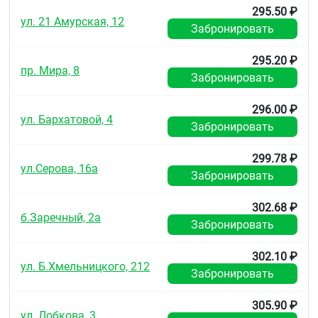
Детский возраст (до 15 лет).
295.50 ₽
Беременность (первый и третий триместр).
ул. 21 Амурская, 12
Забронировать
Период лактации.
Острая интермиттирующая печёночная
295.20 ₽
порфирия (риск развития приступов
пр. Мира, 8
порфирии).
Забронировать
Если у Вас одно из этих заболеваний или
состояний перед приёмом препарата
296.00 ₽
проконсультируйтесь с врачом.
ул. Бархатовой, 4
Забронировать
С осторожностью
299.78 ₽
Гипотензия (систолическое артериальное
ул.Серова, 16а
давление ниже 100 мм рт. ст.), снижение
Забронировать
объёма циркулирующей крови,
нестабильность гемодинамики (инфаркт
302.68 ₽
миокарда, множественная травма,
б.Заречный, 2а
Забронировать
начинающийся шок), начинающаяся
сердечная недостаточность, высокая
лихорадка (повышенный риск резкого
302.10 ₽
ул. Б.Хмельницкого, 212
снижения артериального давления).
Забронировать
Заболевания, при которых значительное
снижение артериального давления может
305.90 ₽
обладать повышенной опасностью (пациенты
ул. Лобкова, 3