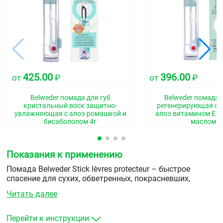
425.00
396.00
от
₽
от
₽
Belweder помада для губ
Belweder помада 
кристальный воск защитно-
регенерирующая с 
увлажняющая с алоэ ромашкой и
алоэ витамином Е и
бисабололом 4г
маслом 4
Показания к применению
Помада Belweder Stick lèvres protecteur – быстрое
спасение для сухих, обветренных, покрасневших,
«шероховатых» губ.
Читать далее
Перейти к инструкции