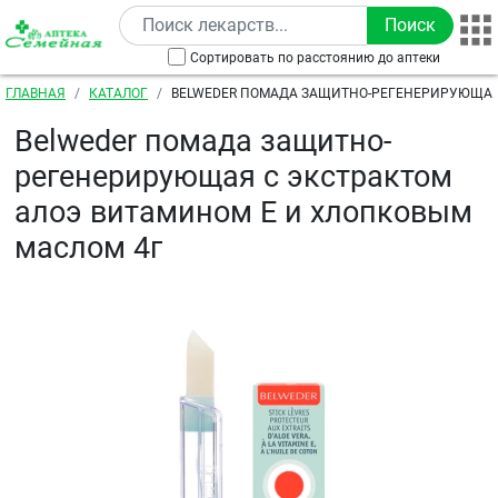
Перейти к основному содержанию
Сортировать по расстоянию до аптеки
Строка навигации
ГЛАВНАЯ
КАТАЛОГ
BELWEDER ПОМАДА ЗАЩИТНО-РЕГЕНЕРИРУЮЩАЯ
АЛОЭ ВИТАМИНОМ Е И ХЛОПКОВЫМ МАСЛОМ 4Г
Belweder помада защитно-
регенерирующая с экстрактом
алоэ витамином Е и хлопковым
маслом 4г