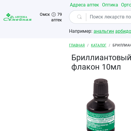
Перейти к основному содержанию
Адреса аптек
Оптика
Орт
Омск
79
аптек
Например:
анальгин
арбид
Строка навигации
ГЛАВНАЯ
КАТАЛОГ
БРИЛЛИАН
Бриллиантовый
флакон 10мл