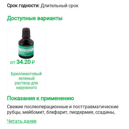
Срок годности:
Длительный срок
Доступные варианты
34.20
от
₽
Бриллиантовый
зеленый
раствор для
наружного
применения
спиртовой 1%
Показания к применению
флакон 10мл
Свежие послеоперационные и посттравматические
рубцы, мейбомит, блефарит, пиодермия, ссадины,
порезы, нарушения целостности кожных покровов.
Читать далее