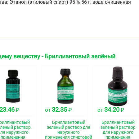
а: Этанол (этиловый спирт) 95 % 56 г, вода очищенная
зеленого цвета жидкость с запахом спирта.
ская группа
во
щему веществу - Бриллиантовый зелёный
свойства
ат (активен в отношении грамположительных бактерий).
23.46
32.35
34.20
₽
от
₽
от
₽
ые и посттравматические рубцы, мейбомит, блефарит,
риллиантовый
Бриллиантовый
Бриллиантовый
резы, нарушения целостности кожных покровов.
еленый раствор
зеленый раствор для
зеленый раствор
для наружного
наружного
для наружного
применения
применения спиртовой
применения