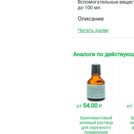
Вспомогательные веществ
до 100 мл.
Описание
Прозрачная интенсивно 
Читать далее
Фармакотерапевтиче
Антисептическое средст
Аналоги по действую
Код АТХ
D08AX
Фармакологические 
Фармакодинамика
Антисептический препар
54.00
от
₽
от
Показания
Свежие послеоперационн
Бриллиантовый
Б
пиодермия, ссадины, по
зеленый раствор
з
для наружного
Противопоказания
применения