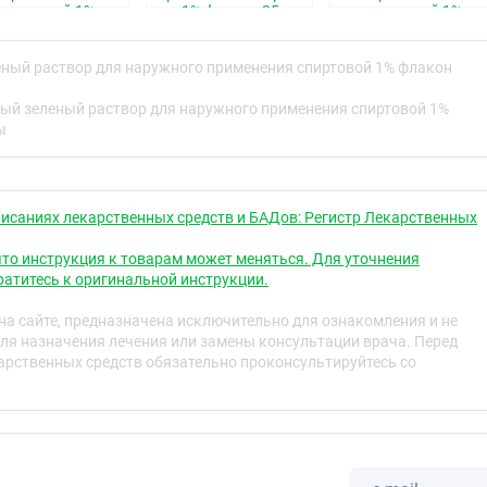
спиртовой 1%
1% флакон 25мл
спиртовой 1%
ьность к компонентам препарата.
лакон пэт 25мл
флакон 10мл
и дозы
ный раствор для наружного применения спиртовой 1% флакон
редственно на поврежденную поверхность, захватывая
ый зеленый раствор для наружного применения спиртовой 1%
кани.
ы
ия, при попадании на слизистую оболочку глаза —
исаниях лекарственных средств и БАДов: Регистр Лекарственных
х в инструкции побочных эффектов усугубляются, или вы
то инструкция к товарам может меняться. Для уточнения
побочные эффекты, не указанные в инструкции, сообщите
атитесь к оригинальной инструкции.
а сайте, предназначена исключительно для ознакомления и не
ля назначения лечения или замены консультации врача. Перед
сведений о случаях передозировки при применении
рственных средств обязательно проконсультируйтесь со
ругими лекарственными средствами
о зеленого несовместим с дезинфицирующими
и активный йод, хлор, щелочи, включая раствор