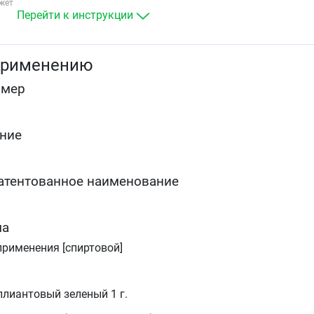
жет
Перейти к инструкции
применению
омер
ние
атентованное наименование
ма
применения [спиртовой]
ллиантовый зеленый 1 г.