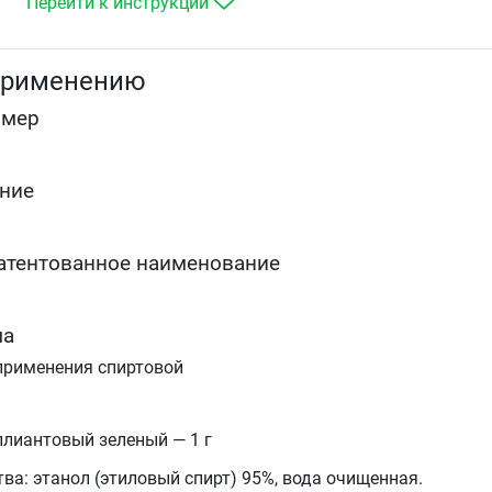
Перейти к инструкции
применению
омер
ние
атентованное наименование
ма
применения спиртовой
ллиантовый зеленый — 1 г
ва: этанол (этиловый спирт) 95%, вода очищенная.