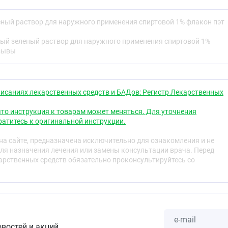
лакон пэт 25мл
флакон 10мл
и дозы
ный раствор для наружного применения спиртовой 1% флакон пэт
редственно на поврежденную поверхность, захватывая
кани.
ый зеленый раствор для наружного применения спиртовой 1%
тзывы
ия, при попадании на слизистую оболочку глаза —
исаниях лекарственных средств и БАДов: Регистр Лекарственных
ругими лекарственными средствами
то инструкция к товарам может меняться. Для уточнения
о зеленого несовместим с дезинфицирующими
атитесь к оригинальной инструкции.
и активный йод, хлор, щелочи, включая раствор
а сайте, предназначена исключительно для ознакомления и не
ля назначения лечения или замены консультации врача. Перед
рственных средств обязательно проконсультируйтесь со
применения спиртовой 1%.
 стекломассы с винтовой горловиной укупоренные
ыми резьбовыми (с уплотняющим элементом и
ка).
коны из стекломассы с винтовой горловиной или
овостей и акций.