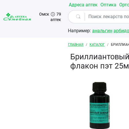
Перейти к основному содержанию
Адреса аптек
Оптика
Орт
Омск
79
аптек
Например:
анальгин
арбид
Строка навигации
ГЛАВНАЯ
КАТАЛОГ
БРИЛЛИАН
Бриллиантовый
флакон пэт 25