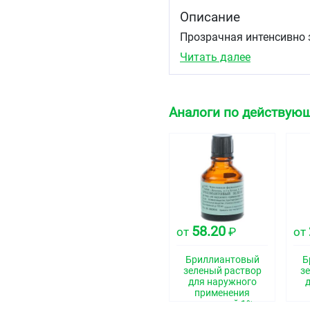
Описание
Прозрачная интенсивно 
Читать далее
Фармакотерапевтиче
Антисептическое средст
Код АТХ
Аналоги по действую
D08AX
Фармакологические 
Фармакодинамика
Антисептический препар
Показания
58.20
от
₽
от
Свежие послеоперационн
пиодермия, ссадины, по
Бриллиантовый
Б
зеленый раствор
з
Противопоказания
для наружного
применения
Гиперчувствительность.
спиртовой 1%