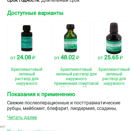
Срок годности:
Длительный срок
Доступные варианты
24.08
48.02
25.65
от
₽
от
₽
от
₽
Бриллиантовый
Бриллиантовый
Бриллиантовый
зеленый
зеленый раствор для
зеленый
раствор для
наружного
раствор для
наружного
применения спиртовой
наружного
применения
1% флакон 25мл
применения
спиртовой 1%
спиртовой 1%
Показания к применению
флакон пэт 25мл
флакон 10мл
Свежие послеоперационные и посттравматические
рубцы, мейбомит, блефарит, пиодермия, ссадины,
порезы, нарушения целостности кожных покровов.
Читать далее
жет