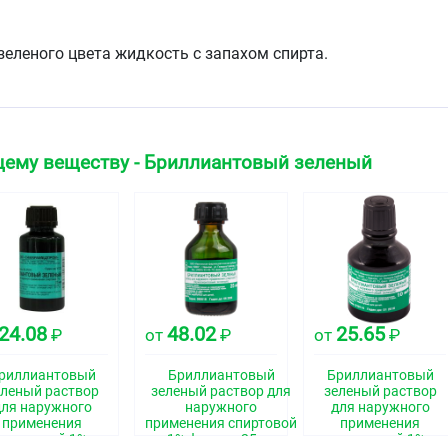
зеленого цвета жидкость с запахом спирта.
ская группа
во
щему веществу - Бриллиантовый зеленый
свойства
ат (активен в отношении грамположительных бактерий).
24.08
48.02
25.65
₽
от
₽
от
₽
ые и посттравматические рубцы, мейбомит, блефарит,
резы, нарушения целостности кожных покровов.
риллиантовый
Бриллиантовый
Бриллиантовый
еленый раствор
зеленый раствор для
зеленый раствор
для наружного
наружного
для наружного
применения
применения спиртовой
применения
спиртовой 1%
1% флакон 25мл
спиртовой 1%