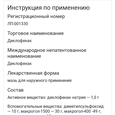
Болевой синдром (люмбаго, ишиас, невралгия
Инструкция по применению
миалгия, тендовагинит, бурсит, ревматические
поражения мягких тканей дегенеративные
Регистрационный номер
заболевания опорно-двигательного аппарата:
деформирующий остеоартроз, остеохондроз).
ЛП-001330
Торговое наименование
Диклофенак
Международное непатентованное
наименование
Диклофенак
Лекарственная форма
мазь для наружного применения
Состав
Активное вещество: диклофенак натрия — 1,0 г
Вспомогательные вещества: диметилсульфоксид
— 10 г, макрогол-1500 — 30 г, макрогол-400 -49 г,