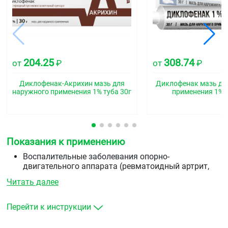
204.25
308.74
от
₽
от
₽
Диклофенак-Акрихин мазь для
Диклофенак мазь дл
наружного применения 1% туба 30г
применения 1% т
Показания к применению
Воспалительные заболевания опорно-
двигательного аппарата (ревматоидный артрит,
псориатический, ювенильный хронический артрит,
Читать далее
анкилозирующий спондилоартрит, ревматические
поражения мягких тканей подагрический артрит).
Травматически обусловленные воспаления
Перейти к инструкции
сухожилий, связок, мышц и суставов (в результате
растяжений, при нагрузке и ушибах).