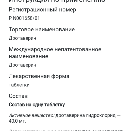
Регистрационный номер
Спазмы гладкой мускулатуры желудочно-
кишечного тракта: язвенная болезнь желудка и 12-
Р N001658/01
перстной кишки, гастрит, спазмы кардии и
привратника, энтерит, колит, сопровождающийся
Торговое наименование
запором и метеоризмом
Тензорная головная боль
Дротаверин
Дисменорея.
Международное непатентованное
наименование
Дротаверин
Лекарственная форма
таблетки
Состав
Состав на одну таблетку
Активное вещество:
дротаверина гидрохлорид —
40,0 мг.
Вспомогательные вещества:
лактозы моногидрат