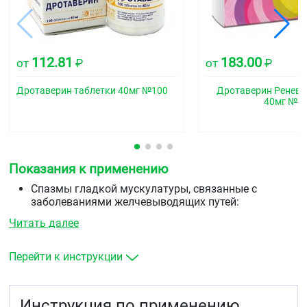
112.81
183.00
от
₽
от
₽
Дротаверин таблетки 40мг №100
Дротаверин Ренева
40мг №5
Показания к применению
Спазмы гладкой мускулатуры, связанные с
заболеваниями желчевыводящих путей:
холецистолитиаз, холангиолитиаз, холецистит,
Читать далее
перихолецистит, холангит, папиллит
Спазмы гладкой мускулатуры, связанные с
заболеваниями мочевыводящих путей:
Перейти к инструкции
нефролитиаз, уретролитиаз, пиелит, цистит, спазм
мочевого пузыря.
Инструкция по применению
В качестве вспомогательной терапии
: