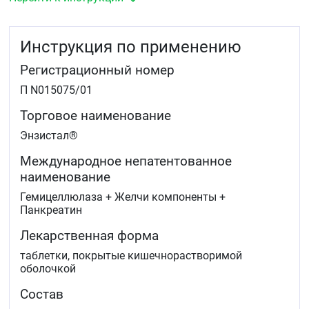
вынужденной длительной иммобилизации,
малоподвижном образе жизни
Недостаточность внешнесекреторной функции
Инструкция по применению
поджелудочной железы (хронический панкреатит,
муковисцидоз)
Регистрационный номер
Хронические воспалительно-дистрофические
заболевания желудка, кишечника, печени,
П N015075/01
желчного пузыря состояния после резекции или
облучения этих органов, сопровождающиеся
Торговое наименование
нарушениями переваривания пищи, метеоризмом,
Энзистал®
диареей (в составе комбинированной терапии)
Подготовка к рентгенологическому и
Международное непатентованное
ультразвуковому исследованию органов брюшной
наименование
полости.
Гемицеллюлаза + Желчи компоненты +
Панкреатин
Лекарственная форма
таблетки, покрытые кишечнорастворимой
оболочкой
Состав