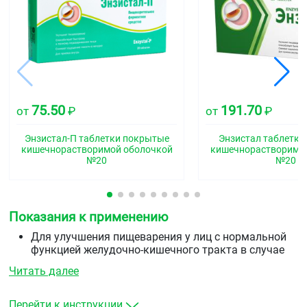
75.50
191.70
от
₽
от
₽
Энзистал-П таблетки покрытые
Энзистал таблетки
кишечнорастворимой оболочкой
кишечнорастворимо
№20
№20
Показания к применению
Для улучшения пищеварения у лиц с нормальной
функцией желудочно-кишечного тракта в случае
погрешностей в питании (нерегулярное/
Читать далее
нерациональное питание, употребление жирной
пищи, переедание)
При нарушении жевательной функции,
Перейти к инструкции