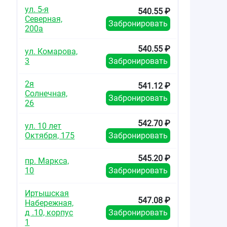
ул. 5-я
540.55 ₽
Северная,
Забронировать
200а
540.55 ₽
ул. Комарова,
3
Забронировать
2я
541.12 ₽
Солнечная,
Забронировать
26
542.70 ₽
ул. 10 лет
Октября, 175
Забронировать
545.20 ₽
пр. Маркса,
10
Забронировать
Иртышская
547.08 ₽
Набережная,
д .10, корпус
Забронировать
1