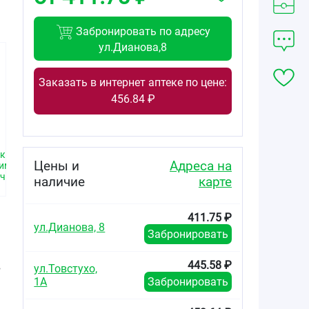
Забронировать по адресу
ул.Дианова,8
Заказать в интернет аптеке по цене:
456.84 ₽
556.40
283.88
от
₽
от
₽
тки
Фестал таблетки
Фестал таблетки
Цены и
Адреса на
римые
кишечнорастворимые
кишечнорастворимые
чкой
покрытые оболочкой
покрытые оболочкой
наличие
карте
№40
№20
411.75 ₽
ул.Дианова, 8
Забронировать
445.58 ₽
в
ул.Товстухо,
1А
Забронировать