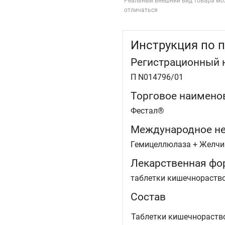
Реальный внешний вид товара мо
отличаться
Инструкция по 
Регистрационный 
П N014796/01
Торговое наимено
Фестал®
Международное не
Гемицеллюлаза + Желчи
Лекарственная фо
таблетки кишечнораств
Состав
Таблетки кишечнораств