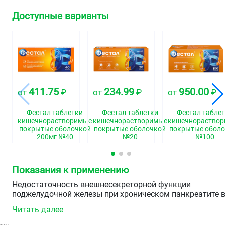
Доступные варианты
411.75
234.99
950.00
от
₽
от
₽
от
₽
Фестал таблетки
Фестал таблетки
Фестал табле
кишечнорастворимые
кишечнорастворимые
кишечнораство
покрытые оболочкой
покрытые оболочкой
покрытые оболо
200мг №40
№20
№100
Показания к применению
Недостаточность внешнесекреторной функции
поджелудочной железы при хроническом панкреатите 
сочетании с билиарной недостаточностью вследствие
Читать далее
различных патологических состояний, клинически
проявляющихся нарушениями переваривания пищи,