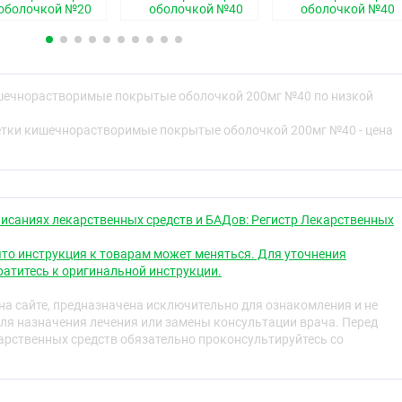
нтное средство
оболочкой №20
оболочкой №40
оболочкой №40
е свойства
ишечнорастворимые покрытые оболочкой 200мг №40 по низкой
етки кишечнорастворимые покрытые оболочкой 200мг №40 - цена
 недостаточность внешнесекреторной функции
а счёт панкреатина, и желчевыделительной функции
 компонета. Фестал оказывает протеолитическое,
лйтическое действие. Входящие в состав панкреатина
аза и протеаза облегчают переваривание углеводов,
исаниях лекарственных средств и БАДов: Регистр Лекарственных
особствует их более полному всасыванию в тонком
ошении Фестал практически не отличается от других
то инструкция к товарам может меняться. Для уточнения
.
атитесь к оригинальной инструкции.
ных кислот даёт препарату дополнительные возможности
а сайте, предназначена исключительно для ознакомления и не
й недостаточности, которая часто сопутствует
ля назначения лечения или замены консультации врача. Перед
ту. Экстракт желчи действует желчегонно, облегчает
рственных средств обязательно проконсультируйтесь со
орастворимых витаминов A, Е и К, способствует
елудочной железой