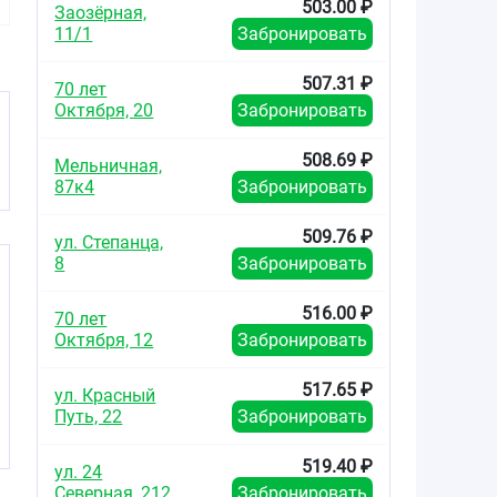
503.00 ₽
Заозёрная,
оболочкой №80
оболочкой №80
оболочк
11/1
Забронировать
507.31 ₽
70 лет
Октября, 20
Забронировать
508.69 ₽
Мельничная,
87к4
Забронировать
509.76 ₽
ул. Степанца,
8
Забронировать
516.00 ₽
70 лет
Октября, 12
Забронировать
517.65 ₽
ул. Красный
Путь, 22
Забронировать
519.40 ₽
ул. 24
Северная, 212
Забронировать