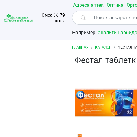
Перейти к основному содержанию
Адреса аптек
Оптика
Орт
Омск
79
аптек
Например:
анальгин
арбид
Строка навигации
ГЛАВНАЯ
КАТАЛОГ
ФЕСТАЛ Т
Фестал таблет