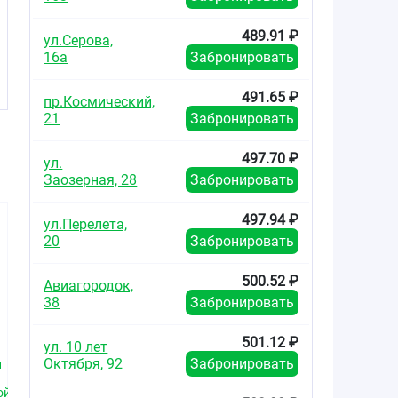
489.91 ₽
ул.Серова,
16а
Забронировать
491.65 ₽
пр.Космический,
21
Забронировать
497.70 ₽
ул.
Заозерная, 28
Забронировать
497.94 ₽
ул.Перелета,
20
Забронировать
500.52 ₽
Авиагородок,
38
Забронировать
616.00
616.00
855.6
от
₽
от
₽
от
501.12 ₽
ул. 10 лет
Октября, 92
Забронировать
и
Энзистал таблетки
Энзистал таблетки
Энзистал
покрытые
покрытые
покр
ой
кишечнорастворимой
кишечнорастворимой
кишечнора