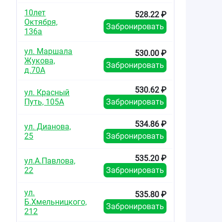
10лет
528.22 ₽
Октября,
Забронировать
136а
ул. Маршала
530.00 ₽
Жукова,
Забронировать
д.70А
530.62 ₽
ул. Красный
Путь, 105А
Забронировать
534.86 ₽
ул. Дианова,
25
Забронировать
535.20 ₽
ул.А.Павлова,
22
Забронировать
ул.
535.80 ₽
Б.Хмельницкого,
Забронировать
212