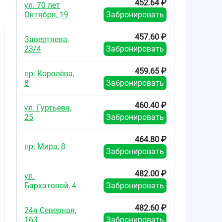
452.64 ₽
ул. 70 лет
Октября, 19
Забронировать
457.60 ₽
Завертяева,
23/4
Забронировать
459.65 ₽
пр. Королёва,
8
Забронировать
460.40 ₽
ул. Гуртьева,
в
25
Забронировать
464.80 ₽
пр. Мира, 8
Забронировать
482.00 ₽
ул.
,
Бархатовой, 4
Забронировать
482.60 ₽
24я Северная,
163
Забронировать