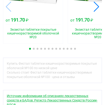
макрогол (полиэтиленгликоль 6000) титана
диоксид
Описание
Глянцевые, круглые таблетки, покрытые оболочкой
191.70
191.70
от
₽
от
₽
белого цвета, со слабым запахом ванили.
Фармакотерапевтическая группа
Энзистал таблетки покрытые
Энзистал таблетки
кишечнорастворимой оболочкой
кишечнорастворимо
Пищеварительное ферментное средство
№20
№20
Код АТХ
A09AA
Фармакологические свойства
Купить Фестал таблетки кишечнорастворимые покрытые
Фармакодинамика
оболочкой №100 по низкой цене
Сколько стоит Фестал таблетки кишечнорастворимые
Препарат компенсирует недостаточность
покрытые оболочкой №100 - цена и отзывы
внешнесекреторной функции поджелудочной
железы за счёт панкреатина, и
желчевыделительной функции печени за счёт
желчного компонета. Фестал оказывает
Источник информации об описаниях лекарственных
протеолитическое, амилолитическое и
средств и БАДов: Регистр Лекарственных Средств России-
липолйтическое действие. Входящие в состав
РЛС®.