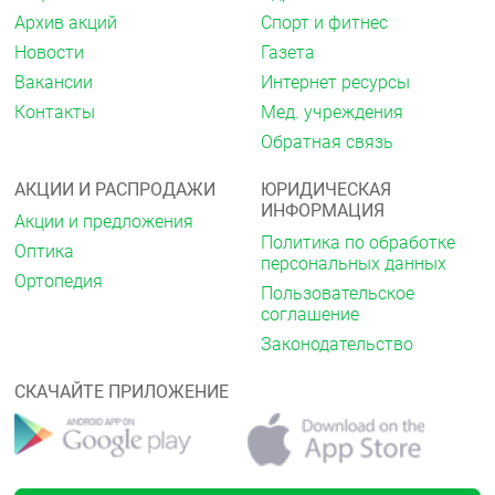
Для улучшения переваривания пищи у пациентов с
нормальной функцией желудочно-кишечного
Архив акций
Спорт и фитнес
тракта в случае погрешностей в питании, а также
Новости
Газета
при нарушениях жевательной функции,
Вакансии
Интернет ресурсы
вынужденной длительной иммобилизации,
малоподвижном образе жизни.
Контакты
Мед. учреждения
Обратная связь
Подготовка к рентгенологическому и
ультразвуковому исследованию органов брюшной
полости.
АКЦИИ И РАСПРОДАЖИ
ЮРИДИЧЕСКАЯ
ИНФОРМАЦИЯ
Акции и предложения
Противопоказания
Политика по обработке
Оптика
повышенная чувствительность к компонентам
персональных данных
препарата
Ортопедия
Пользовательское
острый панкреатит, обострение хронического
соглашение
панкреатита
печеночная недостаточность, печеночная
Законодательство
кома или прекома
гепатит
СКАЧАЙТЕ ПРИЛОЖЕНИЕ
гипербилирубинемия
механическая желтуха, желчнокаменная
болезнь
эмпиема желчного пузыря, кишечная
непроходимость