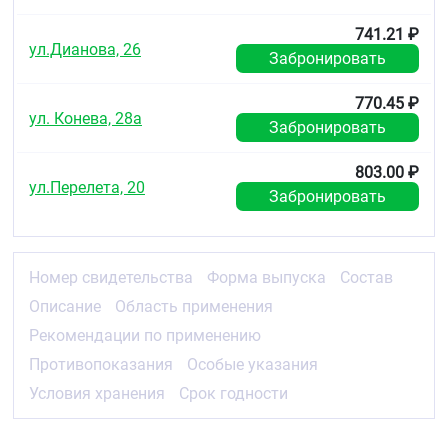
проконсультироваться с врачом.
741.21 ₽
Условия хранения
ул.Дианова, 26
Забронировать
Хранить в сухом, недоступном для детей месте при
температуре не выше 25°С.
770.45 ₽
ул. Конева, 28а
Срок годности
Забронировать
3 года.
803.00 ₽
ул.Перелета, 20
Забронировать
Номер свидетельства
Форма выпуска
Состав
Описание
Область применения
Рекомендации по применению
Противопоказания
Особые указания
Условия хранения
Срок годности