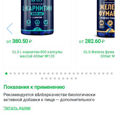
380.50
282.60
от
₽
от
₽
GLS L-карнитин 800 капсулы
GLS Железа фумар
массой 400мг №120
300мг №9
Показания к применению
Рекомендуется в&nbspкачестве биологически
активной добавки к пище — дополнительного
источника&nbspинозита.
Читать далее