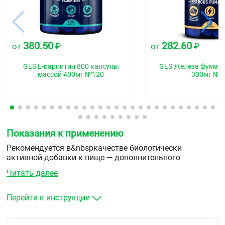
380.50
282.60
от
₽
от
₽
GLS L-карнитин 800 капсулы
GLS Железа фумар
массой 400мг №120
300мг №9
Показания к применению
Рекомендуется в&nbspкачестве биологически
активной добавки к пище — дополнительного
источника&nbspметионина, инозита, холина.
Читать далее
Перейти к инструкции