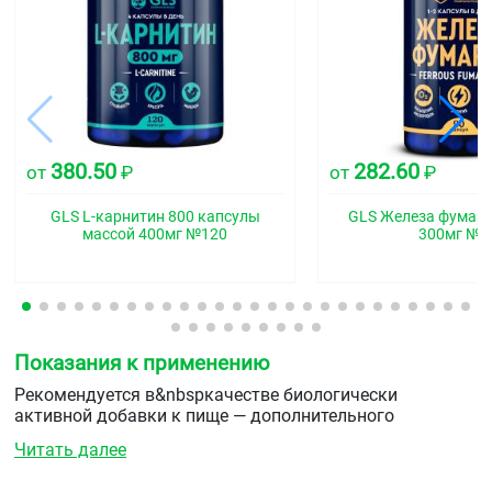
380.50
282.60
от
₽
от
₽
GLS L-карнитин 800 капсулы
GLS Железа фумар
массой 400мг №120
300мг №9
Показания к применению
Рекомендуется в&nbspкачестве биологически
активной добавки к пище — дополнительного
источника&nbspвитамина А.
Читать далее