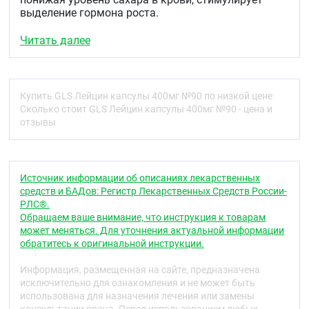
выделение гормона роста.
Область применения
Читать далее
Рекомендуется в качестве биологически активной
добавки к пище — дополнительного источника
лейцина.
Купить GLS Лейцин капсулы 400мг №90 по низкой цене
Рекомендации по применению
Сколько стоит GLS Лейцин капсулы 400мг №90 - цена и
отзывы
Взрослым по 1 капсуле 3 раза в день во время
еды. Продолжительность приема – 1 месяц. При
необходимости прием можно повторить.
Источник информации об описаниях лекарственных
Противопоказания
средств и БАДов: Регистр Лекарственных Средств России-
Индивидуальная непереносимость компонентов,
РЛС®.
беременность, кормление грудью.
Обращаем ваше внимание, что инструкция к товарам
может меняться. Для уточнения актуальной информации
Особые указания
обратитесь к оригинальной инструкции.
Биологически активная добавка (БАД) к пище.
Информация, размещенная на сайте, предназначена
Не является лекарственным средством.
исключительно для ознакомления и не может быть
Перед применением рекомендуется
использована для назначения лечения или замены
проконсультироваться с врачом.