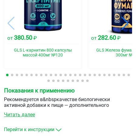
380.50
282.60
от
₽
от
₽
GLS L-карнитин 800 капсулы
GLS Железа фумар
массой 400мг №120
300мг №9
Показания к применению
Рекомендуется в&nbspкачестве биологически
активной добавки к пище — дополнительного
источника лейцина.
Читать далее
Перейти к инструкции