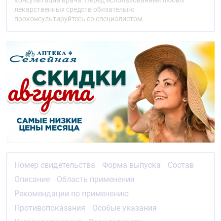
консультации врача. Перед использованием любых
лекарственных средств обязательно
Условия хранения
проконсультируйтесь со специалистом.
Хранить в сухом, недоступном для детей месте при
температуре не выше 25°С.
Срок годности
3 года.
Номер свидетельства
Форма выпуска
Состав
Описание
Область применения
Рекомендации по применению
Противопоказания
Особые указания