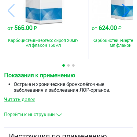
565.00
624.00
от
₽
от
₽
Карбоцистеин-Вертекс сироп 20мг/
Карбоцистеин-Вертекс
мл флакон 150мл
мл флакон 1
Показания к применению
Острые и хронические бронхолёгочные
заболевания и заболевания ЛОР-органов,
сопровождающиеся образованием вязкой,
Читать далее
трудноотделяемой мокроты (трахеит, бронхит,
трахеобронхит, бронхиальная астма,
бронхоэктатическая болезнь) и слизи
Перейти к инструкции
(воспалительные заболевания среднего уха, носа и
его придаточных пазух — ринит, средний отит,
синусит)
Инструкция по применению
подготовка пациента к бронхоскопии или