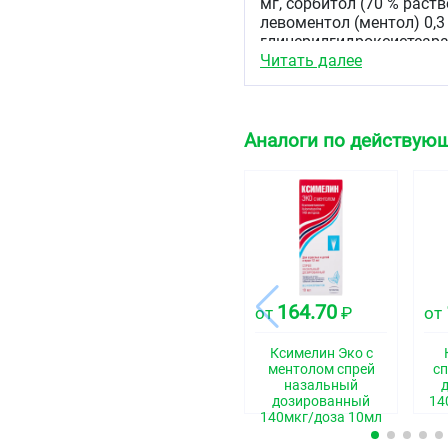
мг, сорбитол (70 % раств
левоментол (ментол) 0,3 
глицерилгидроксистеарат
Читать далее
Описание
Бесцветная, прозрачная
Аналоги по действую
Фармакотерапевтиче
Противоконгестивное ср
Код АТХ
R01AA07
Фармакологические 
Фармакодинамика
164.70
от
₽
от
Альфа-адреномиметик. в
Ксимелин Эко с
оболочки полости носа, 
ментолом спрей
сп
носоглотки. Облегчает н
назальный
дозированный
14
Ксилен актив хорошо пе
140мкг/доза 10мл
оболочкой полости носа