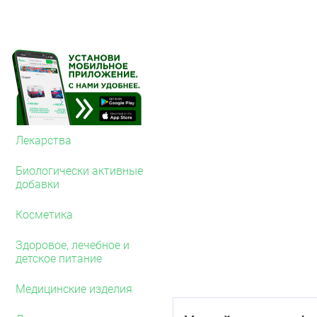
В период грудного вска
тщательной оценки соот
допускается превышать
Способ применения 
Интраназально.
Взрослые и дети старше 
день не следует применят
Лекарства
Продолжительность лечен
Во время введения преп
Биологически активные
после впрыскивания рек
добавки
Побочное действие
Косметика
Классификация частоты 
часто (≥1/100 — &lt1/10)
Здоровое, лечебное и
&lt1/1000), очень редко 
детское питание
Со стороны иммунной с
Медицинские изделия
(ангионевротический отёк