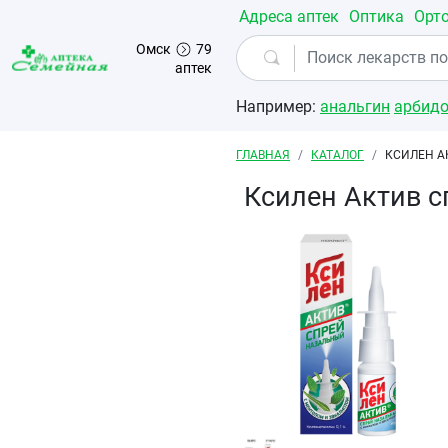
Перейти к основному содержанию
Адреса аптек
Оптика
Орт
Омск
79
аптек
Например:
анальгин
арбид
Строка навигации
ГЛАВНАЯ
КАТАЛОГ
КСИЛЕН А
Ксилен Актив с