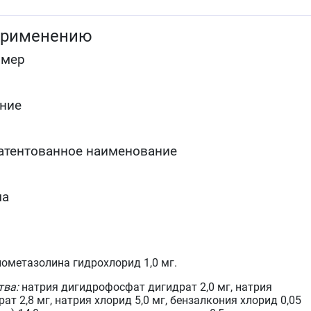
оболочки носоглотки),&nbspподготовка пациента к
диагностическим манипуляциям в носовых ходах.
применению
омер
ние
атентованное наименование
ма
ометазолина гидрохлорид 1,0 мг.
тва:
натрия дигидрофосфат дигидрат 2,0 мг, натрия
т 2,8 мг, натрия хлорид 5,0 мг, бензалкония хлорид 0,05