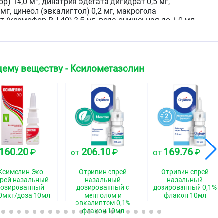
ор) 14,0 мг, динатрия эдетата дигидрат 0,5 мг,
мг, цинеол (эвкалиптол) 0,2 мг, макрогола
 (кремофор RH 40) 2,5 мг, вода очищенная до 1,0 мл.
 жидкость с запахом ментола и эвкалипта.
щему веществу - Ксилометазолин
ская группа
едство - альфа-адреномиметик
свойства
160.20
206.10
169.76
₽
от
₽
от
₽
ызывает сужение кровеносных сосудов слизистой
Ксимелин Эко
Отривин спрей
Отривин спрей
устраняя отёк и гиперемию слизистой оболочки
рей назальный
назальный
назальный
осовое дыхание при ринитах.
дозированный
дозированный с
дозированный 0,1%
0мкг/доза 10мл
ментолом и
флакон 10мл
реносится пациентами с чувствительной слизистой
эвкалиптом 0,1%
, так как препарат имеет сбалансированный pH,
флакон 10мл