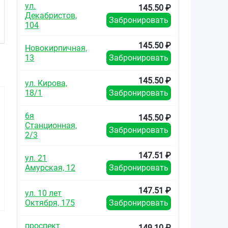
ул.
145.50 ₽
Декабристов,
Забронировать
104
145.50 ₽
Новокирпичная,
13
Забронировать
145.50 ₽
ул. Кирова,
18/1
Забронировать
6я
145.50 ₽
Станционная,
Забронировать
2/3
147.51 ₽
176.40
178.38
97.95
ул. 21
от
₽
от
₽
от
Амурская, 12
Забронировать
Отривин спрей
Риномарис спрей
Ринонорм
назальный
назальный 0,05%
назал
147.51 ₽
ул. 10 лет
дозированный для
флакон 15мл
дозирован
Октября, 175
Забронировать
детей 0,05% флакон
детей 0,05
10мл
20м
проспект
149.10 ₽