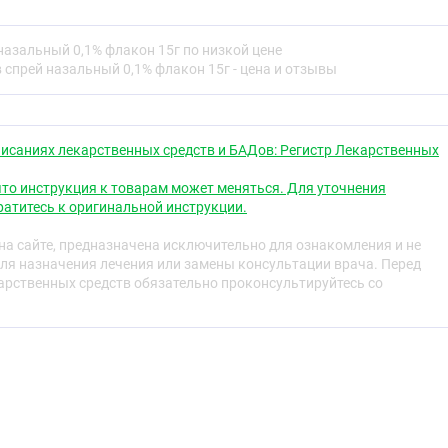
и носа.
ате ментол и эвкалиптол оказывают охлаждающее
назальный 0,1% флакон 15г по низкой цене
оболочку полости носа, дающее ощущение свежести.
 спрей назальный 0,1% флакон 15г - цена и отзывы
ентрациях не раздражает слизистую оболочку полости
ремию.
твие наступает через несколько минут и продолжается в
исаниях лекарственных средств и БАДов: Регистр Лекарственных
в.
то инструкция к товарам может меняться. Для уточнения
атитесь к оригинальной инструкции.
 практически не абсорбируется, концентрации в плазме
а сайте, предназначена исключительно для ознакомления и не
что их невозможно определить современными
ля назначения лечения или замены консультации врача. Перед
ми.
рственных средств обязательно проконсультируйтесь со
ые заболевания с явлениями ринита (насморка),
ий ринит,
меньшения отёка слизистой оболочки носоглотки),
а к диагностическим манипуляциям в носовых ходах.