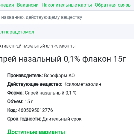
опедия
Вакансии
Накопительные карты
Обратная связь
ол
парацетомол
КТИВ СПРЕЙ НАЗАЛЬНЫЙ 0,1% ФЛАКОН 15Г
прей назальный 0,1% флакон 15г
Производитель:
Верофарм АО
Действующее вещество:
Ксилометазолин
Форма:
Спрей назальный 0,1 %
Объем:
15 г
Код:
4605095012776
Срок годности:
Длительный срок
Доступные варианты