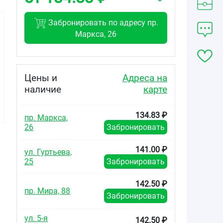
Забронировать по адресу пр.
Маркса, 26
134.83
от
₽
Цены и
Адреса на
наличие
карте
Ксилен Актив
спрей
назальный 0,1%
134.83 ₽
флакон 15г
пр. Маркса,
26
Забронировать
141.00 ₽
ул. Гуртьева,
25
Забронировать
142.50 ₽
пр. Мира, 88
Забронировать
ул. 5-я
142.50 ₽