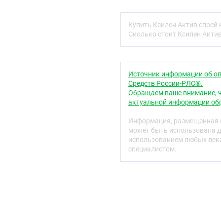
характерный для полост
Содержащиеся в препар
Купить Ксилен Актив спрей 
действие на слизистую 
Сколько стоит Ксилен Актив
В терапевтических конц
носа, не вызывает гипе
Фармакологическое дейс
Источник информации об оп
течение нескольких часо
Средств России-РЛС®.
Обращаем ваше внимание, ч
Фармакокинетика
актуальной информации обр
При местном применении
Информация, размещенная н
крови настолько малы, 
может быть использована д
аналитическими метода
использованием любых лека
Показания
специалистом.
Острые респираторн
острый аллергическ
поллиноз,
синусит,
евстахиит,
средний отит (для у
подготовка пациент