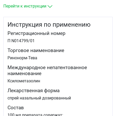
острый синусит или обострение хронического
Перейти к инструкции
синусита
острый средний отит (для уменьшения отёка
слизистой оболочки евстахиевой трубы)
Инструкция по применению
подготовка больных к диагностическим
процедурам в носовых ходах.
Регистрационный номер
П N014799/01
Торговое наименование
Ринонорм-Тева
Международное непатентованное
наименование
Ксилометазолин
Лекарственная форма
спрей назальный дозированный
Состав
100 мл препарата содержат: