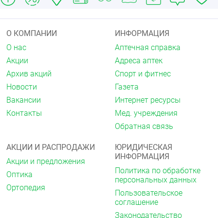
Влияния на способность вождения транспорта и на
управление машинами и механизмами не
отмечено.
О КОМПАНИИ
ИНФОРМАЦИЯ
Форма выпуска
О нас
Аптечная справка
Акции
Адреса аптек
Спрей назальный дозированный 140 мкг/доза.
Архив акций
Спорт и фитнес
По 15 мл или 20 мл во флакон темного стекла с
Новости
Газета
дозирующим устройством для распыления,
насадкой для носа и защитным колпачком.
Вакансии
Интернет ресурсы
Контакты
Мед. учреждения
По 1 флакону вместе с инструкцией по применению
в картонную пачку.
Обратная связь
Хранение
АКЦИИ И РАСПРОДАЖИ
ЮРИДИЧЕСКАЯ
Хранить при температуре не выше 25 °C.
ИНФОРМАЦИЯ
Акции и предложения
Политика по обработке
Хранить в недоступном для детей месте.
Оптика
персональных данных
Ортопедия
Срок годности
Пользовательское
соглашение
2 года.
Законодательство