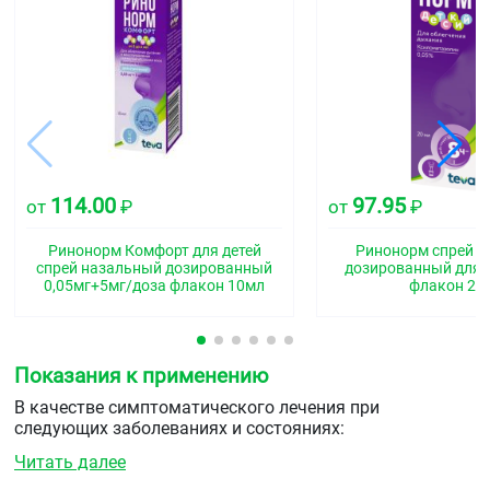
114.00
97.95
от
₽
от
₽
Ринонорм Комфорт для детей
Ринонорм спрей 
спрей назальный дозированный
дозированный для д
0,05мг+5мг/доза флакон 10мл
флакон 20
Показания к применению
В качестве симптоматического лечения при
следующих заболеваниях и состояниях:
Читать далее
острый вирусный или бактериальный ринит
острый аллергический ринит