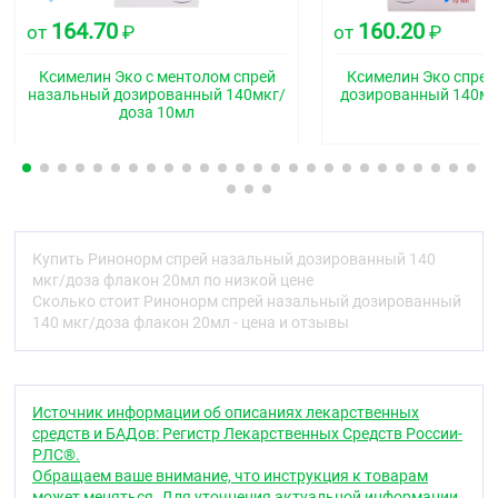
Фармакодинамика
164.70
160.20
от
₽
от
₽
Ксилометазолин является альфа-
адреномиметиком, используемым для местного
Ксимелин Эко с ментолом спрей
Ксимелин Эко спрей
применения в ЛОР-практике.
назальный дозированный 140мкг/
дозированный 140мк
доза 10мл
При местном применении ксилометазолин
вызывает сужение артериол, что приводит к
уменьшению гиперемии и отёка слизистых
оболочек носоглотки и уменьшению отделяемого
секрета.
Отчетливое местное действие препарата
Купить Ринонорм спрей назальный дозированный 140
выявляется уже через несколько минут и
мкг/доза флакон 20мл по низкой цене
сохраняется в течение нескольких часов (до 6-8
Сколько стоит Ринонорм спрей назальный дозированный
часов), проявляясь в восстановлении
140 мкг/доза флакон 20мл - цена и отзывы
проходимости носовых ходов, отверстий пазух и
евстахиевых труб.
Восстановление воздушной проходимости
Источник информации об описаниях лекарственных
носоглотки улучшает самочувствие больных и
средств и БАДов: Регистр Лекарственных Средств России-
снижает опасность возможных осложнений,
РЛС®.
вызванных застоем слизистого секрета.
Обращаем ваше внимание, что инструкция к товарам
может меняться. Для уточнения актуальной информации