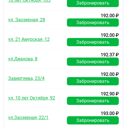
10 лет Октября, 105
картонную пачку.
Забронировать
Хранение
192.00 ₽
ул. Заозерная, 28
При температуре не выше 30 °C, в недоступном для
Забронировать
детей месте.
192.00 ₽
Срок годности
ул. 21 Амурская, 12
Забронировать
3 года. Не использовать после истечения срока
годности.
192.37 ₽
ул.Дианова, 8
Условия отпуска из аптек
Забронировать
Без рецепта.
192.00 ₽
Завертяева, 23/4
Забронировать
192.90 ₽
ул. 10 лет Октября, 92
Забронировать
193.00 ₽
ул.Заозерная, 22/1
Забронировать