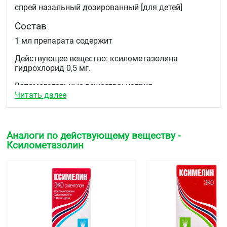
спрей назальный дозированный [для детей]
Состав
1 мл препарата содержит
Действующее вещество: ксилометазолина
гидрохлорид 0,5 мг.
Вспомогательные вещества: натрия
Читать далее
дигидрофосфата дигидрат, натрия гидрофосфата
додекагидрат, динатрия эдетат, бензалкония
хлорид 50 % раствор (в пересчёте на бензалкония
хлорид), сорбитол 70 %, гипромелпоза-4 тыс.,
натрия хлорид, вода.
Аналоги по действующему веществу -
Ксилометазолин
Описание
прозрачный бесцветный раствор практически без
запаха.
Фармакотерапевтическая группа
Противоконгестивное средство - альфа-
адреномиметик