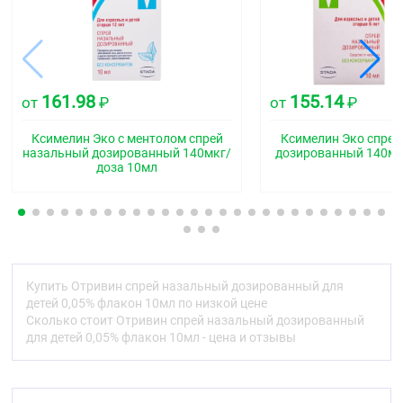
Код АТХ
R01AA07
Фармакологические свойства
161.98
155.14
от
₽
от
₽
Фармакодинамика
Ксилометазолин относится к группе местных
Ксимелин Эко с ментолом спрей
Ксимелин Эко спрей
сосудосуживающих средств (деконгестантов) с а-
назальный дозированный 140мкг/
дозированный 140мк
доза 10мл
адреномиметическим действием, вызывает
сужение кровеносных сосудов слизистой оболочки
носа, устраняя отёк и гиперемию слизистой
оболочки носоглотки. Облегчает носовое дыхание
при ринитах.
®
Отривин
хорошо переносится пациентами с
чувствительной слизистой оболочкой, его
Купить Отривин спрей назальный дозированный для
воздействие не препятствует отделению слизи.
детей 0,05% флакон 10мл по низкой цене
®
Отривин
имеет сбалансированное значение pH,
Сколько стоит Отривин спрей назальный дозированный
характерное для полости носа. В состав препарата
для детей 0,05% флакон 10мл - цена и отзывы
входят неактивные компоненты — сорбитол и
гипромеллоза (метилгидроксипропилцеллюлоза),
которые являются увлажнителями. Таким