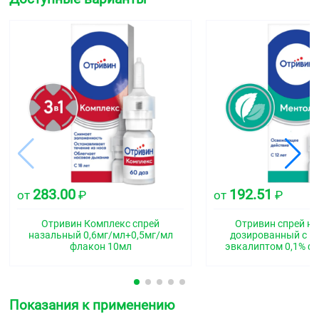
283.00
192.51
от
₽
от
₽
Отривин Комплекс спрей
Отривин спрей н
назальный 0,6мг/мл+0,5мг/мл
дозированный с м
флакон 10мл
эвкалиптом 0,1% ф
Показания к применению