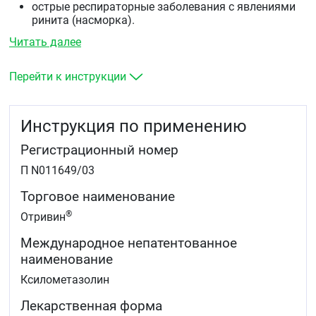
острые респираторные заболевания с явлениями
ринита (насморка).
острый аллергический ринит.
Читать далее
поллиноз.
синусит.
евстахиит.
Перейти к инструкции
средний отит (для уменьшения отека слизистой
оболочки носоглотки).
подготовка больного к диагностическим
Инструкция по применению
манипуляциям в носовых ходах.
Регистрационный номер
П N011649/03
Торговое наименование
®
Отривин
Международное непатентованное
наименование
Ксилометазолин
Лекарственная форма