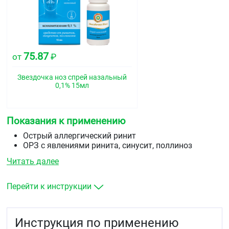
75.87
от
₽
Звездочка ноз спрей назальный
0,1% 15мл
Показания к применению
Острый аллергический ринит
ОРЗ с явлениями ринита, синусит, поллиноз
Средний отит (для уменьшения отека слизистой
Читать далее
оболочки носоглотки).
Подготовка больного к диагностическим
манипуляциям в носовых ходах.
Перейти к инструкции
Инструкция по применению