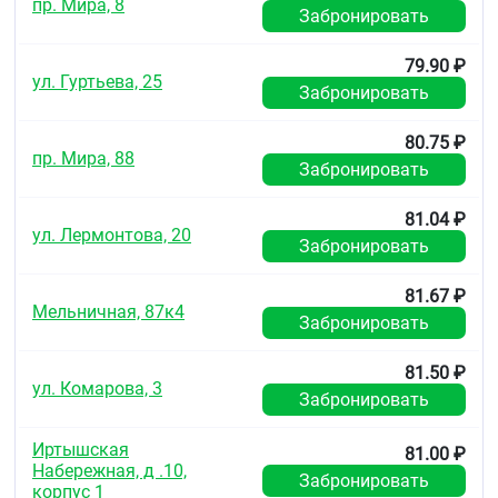
Срок годности
пр. Мира, 8
Забронировать
3 года
Действующее вещество
79.90 ₽
ул. Гуртьева, 25
Забронировать
Ксилометазолин
Лекарственная форма
80.75 ₽
спрей назальный
пр. Мира, 88
Забронировать
Назначение
Сосудосуживающие
81.04 ₽
Информация в Государственном
ул. Лермонтова, 20
Забронировать
реестре лекарственных средств
Перейти
81.67 ₽
Мельничная, 87к4
Штрих-код и вес
Забронировать
Штрих-код: 8934901810289
Вес: 0.033 кг.
81.50 ₽
ул. Комарова, 3
Забронировать
Иртышская
81.00 ₽
Набережная, д .10,
Забронировать
корпус 1