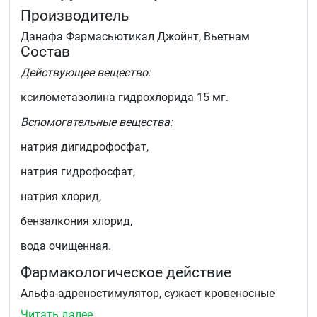
Производитель
Данафа Фармасьютикал Джойнт, Вьетнам
Состав
Действующее вещество:
ксилометазолина гидрохлорида 15 мг.
Вспомогательные вещества:
натрия дигидрофосфат,
натрия гидрофосфат,
натрия хлорид,
бензалкония хлорид,
вода очищенная.
Фармакологическое действие
Альфа-адреностимулятор, сужает кровеносные
сосуды слизистой оболочки полости носа,
Читать далее