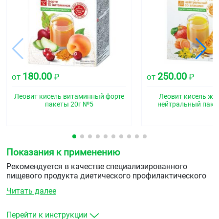
180.00
250.00
от
₽
от
₽
Леовит кисель витаминный форте
Леовит кисель ж
пакеты 20г №5
нейтральный паке
Показания к применению
Рекомендуется в качестве специализированного
пищевого продукта диетического профилактического
питания при заболеваниях органов дыхательных путей,
Читать далее
сопровождающихся кашлевым синдромом, с высоким
содержанием витамина С.
Перейти к инструкции