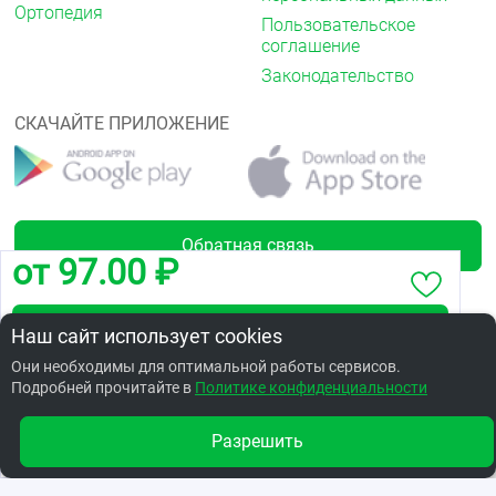
Ортопедия
Пользовательское
соглашение
Законодательство
СКАЧАЙТЕ ПРИЛОЖЕНИЕ
Обратная связь
от 97.00 ₽
Забронировать по адресу ул. 21 Амурская, 12
Наш сайт использует cookies
Лицензии
Они необходимы для оптимальной работы сервисов.
Подробней прочитайте в
Заказать в интернет аптеке по цене: 295.35 ₽
Политике конфиденциальности
Разрешить
Другие аптеки