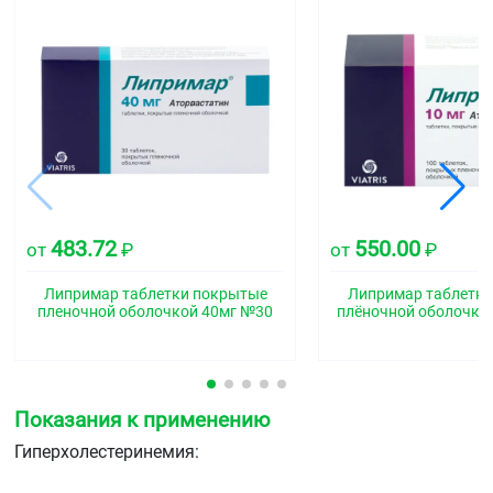
483.72
550.00
от
₽
от
₽
Липримар таблетки покрытые
Липримар таблетк
пленочной оболочкой 40мг №30
плёночной оболочко
Показания к применению
Гиперхолестеринемия:
в качестве дополнения к диете для снижения