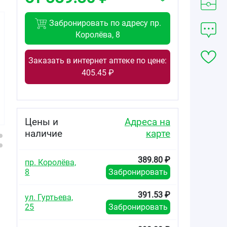
Забронировать по адресу пр.
Королёва, 8
Заказать в интернет аптеке по цене:
188.70
393.30
589.95
405.45 ₽
от
₽
от
₽
от
₽
Аторвастатин-
Аторвастатин-
Аторвастатин-
Вертекс
Вертекс
Вертекс
таблетки
таблетки
таблетки
покрытые
покрытые
покрытые
Цены и
Адреса на
плёночной
плёночной
плёночной
наличие
карте
оболочкой 10мг
оболочкой 20мг
оболочкой 10мг
№30
№30
№90
389.80 ₽
пр. Королёва,
8
Забронировать
391.53 ₽
ул. Гуртьева,
25
Забронировать