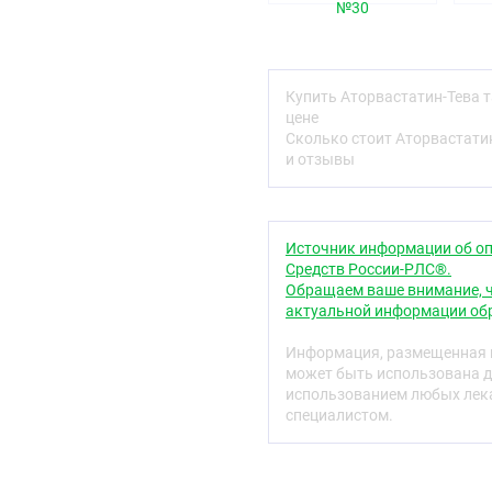
Таблетки 80 мг
№30
Белые ил
плёночной оболочкой, с 
Фармакотерапевтиче
Купить Аторвастатин-Тева 
Гиполипидемическое сре
цене
Сколько стоит Аторвастати
Код АТХ
и отзывы
C10AA05
Фармакологические 
Фармакодинамика
Источник информации об оп
Средств России-РЛС®.
Аторвастатин является
Обращаем ваше внимание, ч
редуктазы — фермента, 
актуальной информации обр
холестерина, ответствен
коэнзима А в мевалонат,
Информация, размещенная н
триглицериды и холесте
может быть использована д
плотности (ЛПОНП), пос
использованием любых лека
периферическим тканям
специалистом.
(ЛПНП), которые катаб
взаимодействия с высо
Аторвастатин снижает у