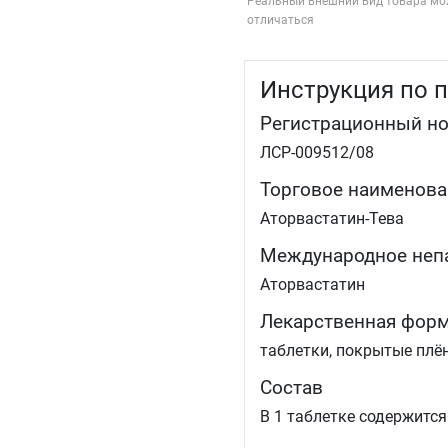
Реальный внешний вид товара мо
отличаться
Инструкция по 
Регистрационный н
ЛСР-009512/08
Торговое наименова
Аторвастатин-Тева
Международное неп
Аторвастатин
Лекарственная фор
таблетки, покрытые плё
Состав
В 1 таблетке содержится