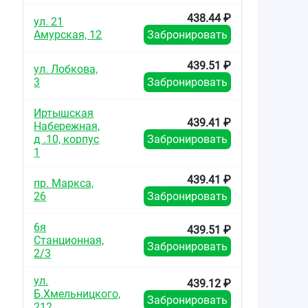
438.44 ₽
ул. 21
Амурская, 12
Забронировать
439.51 ₽
ул. Лобкова,
3
Забронировать
Иртышская
439.41 ₽
Набережная,
д .10, корпус
Забронировать
1
439.41 ₽
пр. Маркса,
26
Забронировать
6я
439.51 ₽
Станционная,
Забронировать
2/3
ул.
439.12 ₽
Б.Хмельницкого,
Забронировать
212