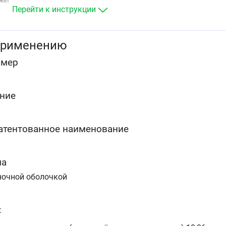
жет
повышенных уровней общего холестерина,
Перейти к инструкции
холестерина ЛПНП, аполипопротеина В и
триглицеридов и повышения уровня холестерина
ЛПВП
применению
для лечения больных с повышенными
сывороточными уровнями триглицеридов (тип IV п
омер
Фредриксону) и больных с
дисбеталипопротеинемией (тип III по Фредриксону),
у которых диетотерапия не даёт адекватного
эффекта
ние
у больных с гомозиготной семейной
гиперхолестеринемией для снижения уровней
общего холестерина и холестерина ЛПНП, когда
атентованное наименование
диетотерапия и другие нефармакологические
методы лечения оказываются недостаточно
эффективными.
ма
ночной оболочкой
: