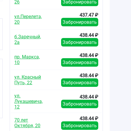
26
Забронировать
№30
№90
№9
437.47 ₽
ул.Перелета,
20
Забронировать
438.44 ₽
б.Заречный,
2а
Забронировать
438.44 ₽
пр. Маркса,
10
Забронировать
438.44 ₽
ул. Красный
Путь, 22
Забронировать
ул.
438.44 ₽
Лукашевича,
Забронировать
12
438.44 ₽
70 лет
Октября, 20
Забронировать