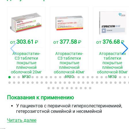
303.61
377.58
376.68
от
₽
от
₽
от
₽
Аторвастатин-
Аторвастатин-
Аторвастатин
СЗ таблетки
СЗ таблетки
таблетки
покрытые
покрытые
покрытые
плёночной
плёночной
плёночной
оболочкой 20мг
оболочкой 40мг
оболочкой 80мг
№30
№30
№30
Показания к применению
У пациентов с первичной гиперхолестеринемией,
гетерозиготной семейной и несемейной
гиперхолестеринемией и комбинированной
Читать далее
(смешанной) гиперлипидемией (типы IIа и IIb по
Фредриксону) в сочетании с диетой для снижения