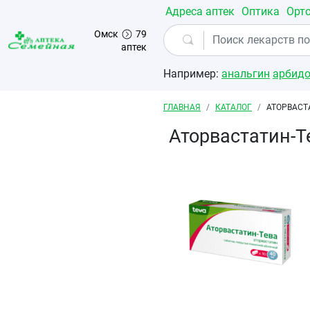
Перейти к основному содержанию
Адреса аптек
Оптика
Орт
Омск
79
аптек
Например:
анальгин
арбид
Строка навигации
ГЛАВНАЯ
КАТАЛОГ
АТОРВАСТ
Аторвастатин-Т