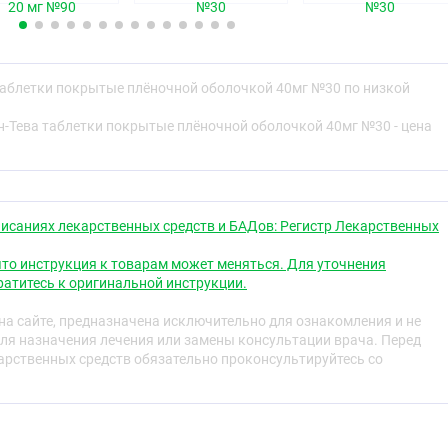
и почти белые капсулообразные таблетки, покрытые
20 мг №90
№30
№30
гравировкой "93« с одной стороны и и »7313" с другой.
ская группа
таблетки покрытые плёночной оболочкой 40мг №30 по низкой
дство - ГМГ-КоА-редуктазы ингибитор
н-Тева таблетки покрытые плёночной оболочкой 40мг №30 - цена
свойства
исаниях лекарственных средств и БАДов: Регистр Лекарственных
 селективным конкурентным ингибитором ГМГ-КоА
то инструкция к товарам может меняться. Для уточнения
определяющего предельную скорость биосинтеза
атитесь к оригинальной инструкции.
ного за превращение 3-гидрокси-3-метил-глютарил-
 предшественник стеролов, включая холестерин. В печени
а сайте, предназначена исключительно для ознакомления и не
рин включаются в состав липопротеинов очень низкой
ля назначения лечения или замены консультации врача. Перед
тупают в плазму крови и транспортируются к
рственных средств обязательно проконсультируйтесь со
. Из ЛПОНП образуются липопротеины низкой плотности
олизируются преимущественно посредством
коаффинными рецепторами ЛПНП.
ровни холестерина и липопротеинов в плазме крови за