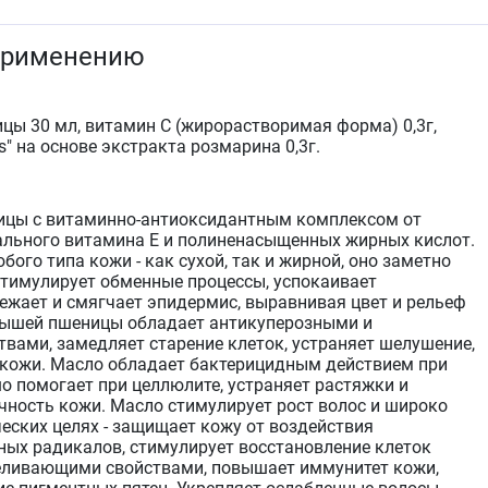
применению
ы 30 мл, витамин С (жирорастворимая форма) 0,3г,
s" на основе экстракта розмарина 0,3г.
цы с витаминно-антиоксидантным комплексом от
рального витамина Е и полиненасыщенных жирных кислот.
ого типа кожи - как сухой, так и жирной, оно заметно
 стимулирует обменные процессы, успокаивает
ежает и смягчает эпидермис, выравнивая цвет и рельеф
дышей пшеницы обладает антикуперозными и
вами, замедляет старение клеток, устраняет шелушение,
 кожи. Масло обладает бактерицидным действием при
о помогает при целлюлите, устраняет растяжки и
чность кожи. Масло стимулирует рост волос и широко
еских целях - защищает кожу от воздействия
ных радикалов, стимулирует восстановление клеток
беливающими свойствами, повышает иммунитет кожи,