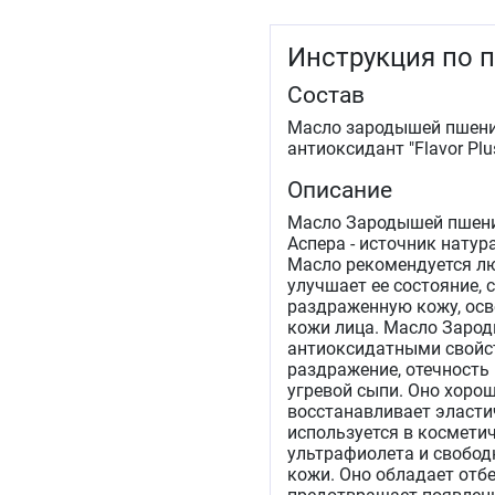
Инструкция по 
Состав
Масло зародышей пшениц
антиоксидант "Flavor Plu
Описание
Масло Зародышей пшени
Аспера - источник нату
Масло рекомендуется люб
улучшает ее состояние,
раздраженную кожу, осв
кожи лица. Масло Заро
антиоксидатными свойст
раздражение, отечность
угревой сыпи. Оно хорош
восстанавливает эласти
используется в косметич
ультрафиолета и свобод
кожи. Оно обладает от