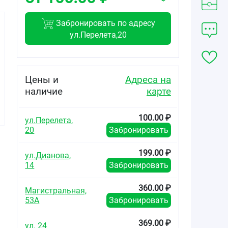
Забронировать по адресу
ул.Перелета,20
237.00
50.00
156.00
от
₽
от
₽
от
₽
Цены и
Адреса на
наличие
карте
Oleos
Oleos Авокадо
Oleos
Касторовое
косметическое
Виноградной
косметическое
масло флакон
косточки
100.00 ₽
масло флакон
10мл
косметическое
ул.Перелета,
30мл
масло флакон
20
Забронировать
30мл
199.00 ₽
ул.Дианова,
14
Забронировать
360.00 ₽
Магистральная,
53А
Забронировать
369.00 ₽
ул. 24