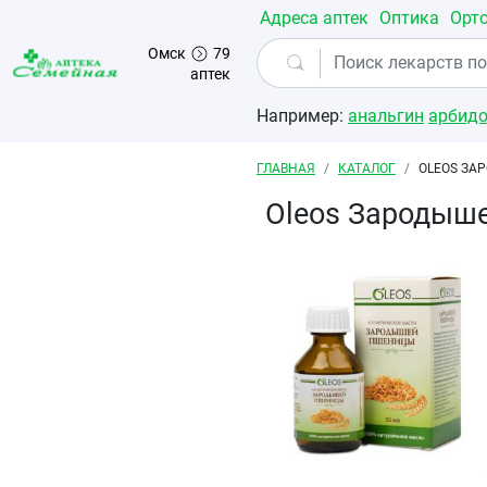
Перейти к основному содержанию
Адреса аптек
Оптика
Орт
Омск
79
аптек
Например:
анальгин
арбид
Строка навигации
ГЛАВНАЯ
КАТАЛОГ
OLEOS ЗА
Oleos Зародыш