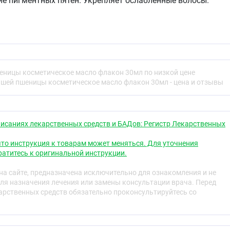
е пигментных пятен. Укрепляет ослабленные волосы.
цы с витаминно-антиоксидантным комплексом от
ие кожи, способствует росту новых клеток, улучшает
й, отбеливает кожу и укрепляет волосы.
 применению
еницы косметическое масло флакон 30мл по низкой цене
ышей пшеницы косметическое масло флакон 30мл - цена и отзывы
 применению масел: Перед началом использования масла
т на отсутствие аллергической реакции. Одну каплю
исаниях лекарственных средств и БАДов: Регистр Лекарственных
еннюю поверхность предплечья или за ухо. Применение
ожно, если через 12 часов отсутствует аллергическая
то инструкция к товарам может меняться. Для уточнения
атитесь к оригинальной инструкции.
а сайте, предназначена исключительно для ознакомления и не
пользовать в чистом виде, а также в сочетании с
ля назначения лечения или замены консультации врача. Перед
к 10 мл персикового масла добавить 3 капли
рственных средств обязательно проконсультируйтесь со
о масла).