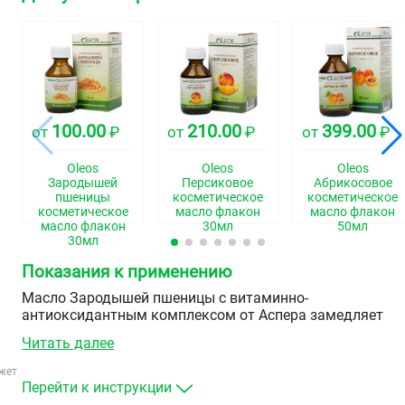
100.00
210.00
399.00
от
₽
от
₽
от
₽
Oleos
Oleos
Oleos
Зародышей
Персиковое
Абрикосовое
пшеницы
косметическое
косметическое
косметическое
масло флакон
масло флакон
масло флакон
30мл
50мл
30мл
Показания к применению
Масло Зародышей пшеницы с витаминно-
антиоксидантным комплексом от Аспера замедляет
старение кожи, способствует росту новых клеток,
Читать далее
улучшает состояние волос и ногтей, отбеливает кожу и
укрепляет волосы.
жет
Перейти к инструкции