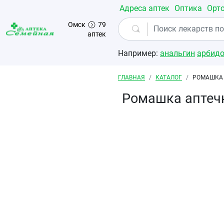
Перейти к основному содержанию
Адреса аптек
Оптика
Орт
Омск
79
аптек
Например:
анальгин
арбид
Строка навигации
ГЛАВНАЯ
КАТАЛОГ
РОМАШКА 
Ромашка аптечн