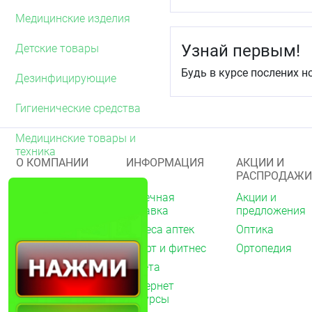
Медицинские изделия
Узнай первым!
Детские товары
Будь в курсе послених н
Дезинфицирующие
Гигиенические средства
Медицинские товары и
техника
О КОМПАНИИ
ИНФОРМАЦИЯ
АКЦИИ И
РАСПРОДАЖИ
О нас
Аптечная
Акции и
справка
предложения
Акции
Адреса аптек
Оптика
Архив акций
Спорт и фитнес
Ортопедия
Новости
Газета
Вакансии
Интернет
Контакты
ресурсы