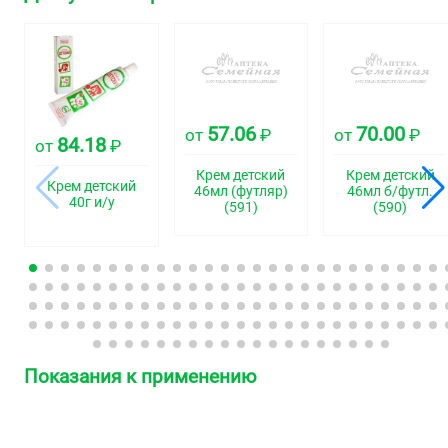
57.06
70.00
от
₽
от
₽
84.18
от
₽
Крем детский
Крем детский
Крем детский
46мл (футляр)
46мл б/футл.
40г и/у
(591)
(590)
Показания к применению