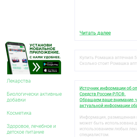
Читать далее
Купить Ромашка аптечная 50
Сколько стоит Ромашка апте
Лекарства
Источник информации об оп
Биологически активные
Средств России-РЛС®.
добавки
Обращаем ваше внимание, ч
актуальной информации обр
Косметика
Информация, размещенная н
может быть использована д
Здоровое, лечебное и
использованием любых лека
детское питание
специалистом.