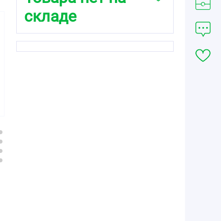
складе
135.80
89.40
133.00
от
₽
от
₽
от
₽
Крем детский
Крем детский
Крем детский
68г
75мл (412)
алиса 40г и/у