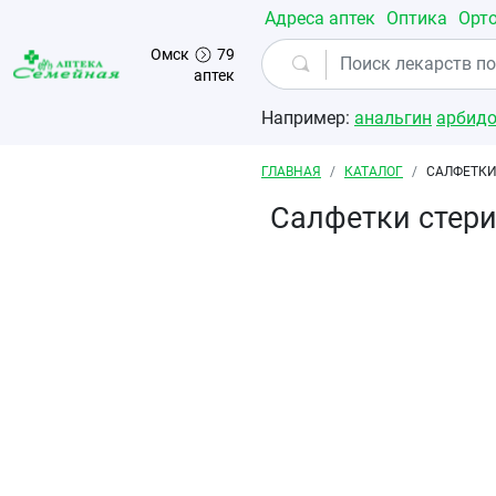
Перейти к основному содержанию
Адреса аптек
Оптика
Орт
Омск
79
аптек
Например:
анальгин
арбид
Строка навигации
ГЛАВНАЯ
КАТАЛОГ
САЛФЕТКИ
Салфетки стери