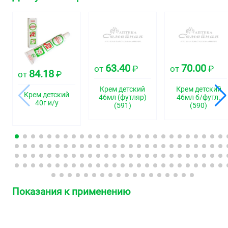
63.40
70.00
от
₽
от
₽
84.18
от
₽
Крем детский
Крем детский
Крем детский
46мл (футляр)
46мл б/футл.
40г и/у
(591)
(590)
Показания к применению