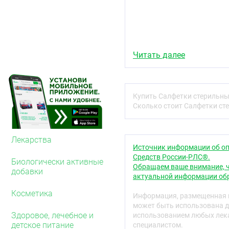
Читать далее
Купить Салфетки стерильные
Сколько стоит Салфетки сте
Лекарства
Источник информации об оп
Средств России-РЛС®.
Биологически активные
Обращаем ваше внимание, ч
добавки
актуальной информации обр
Косметика
Информация, размещенная н
может быть использована д
Здоровое, лечебное и
использованием любых лека
детское питание
специалистом.