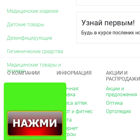
Медицинские изделия
Узнай первым!
Детские товары
Будь в курсе послених н
Дезинфицирующие
Гигиенические средства
Медицинские товары и
техника
О КОМПАНИИ
ИНФОРМАЦИЯ
АКЦИИ И
РАСПРОДАЖИ
О нас
Аптечная
Акции и
справка
предложения
Акции
Адреса аптек
Оптика
Архив акций
Спорт и фитнес
Ортопедия
Новости
Газета
Вакансии
Интернет
Контакты
ресурсы