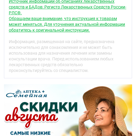
Источник информации об описаниях лекарственных
средств и БАДов: Регистр Лекарственных Средств России-
РЛС®.
Обращаем ваше внимание, что инструкция к товарам
может меняться. Для уточнения актуальной информации
обратитесь к оригинальной инструкции.
Информация, размещенная на сайте, предназначена
исключительно для ознакомления и не может быть
использована для назначения лечения или замены
консультации врача. Перед использованием любых
лекарственных средств обязательно
проконсультируйтесь со специалистом.