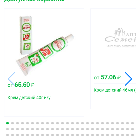
57.06
от
₽
65.60
от
₽
Крем детский 46мл (фу
Крем детский 40г и/у