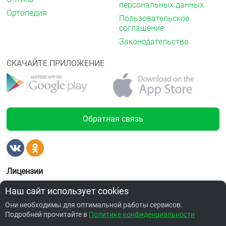
персональных данных
Ортопедия
Пользовательское
соглашение
Законодательство
СКАЧАЙТЕ ПРИЛОЖЕНИЕ
Обратная связь
Лицензии
от 65.00 ₽
Наш сайт использует cookies
Они необходимы для оптимальной работы сервисов.
Подробней прочитайте в
Политике конфиденциальности
Забронировать по адресу ул. Заозерная, 28