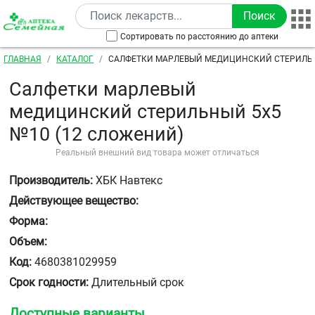
Перейти к основному содержанию
Сортировать по расстоянию до аптеки
Строка навигации
ГЛАВНАЯ
КАТАЛОГ
САЛФЕТКИ МАРЛЕВЫЙ МЕДИЦИНСКИЙ СТЕРИЛЬН
СЛОЖЕНИЙ)
Салфетки марлевый
медицинский стерильный 5х5
№10 (12 сложений)
Реальный внешний вид товара может отличаться
Производитель:
ХБК Навтекс
Действующее вещество:
Форма:
Объем:
Код:
4680381029959
Срок годности:
Длительный срок
Доступные варианты