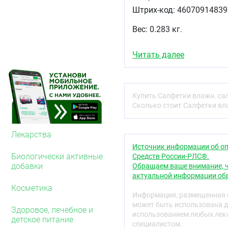
Штрих-код: 46070914839
Вес: 0.283 кг.
Читать далее
Купить Салфетки влажн. са
Сколько стоит Салфетки вл
Лекарства
Источник информации об оп
Биологически активные
Средств России-РЛС®.
добавки
Обращаем ваше внимание, ч
актуальной информации обр
Косметика
Информация, размещенная н
может быть использована д
Здоровое, лечебное и
использованием любых лека
детское питание
специалистом.