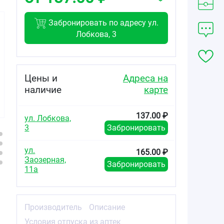
Забронировать по адресу ул.
Лобкова, 3
140.00
93.30
140.00
от
₽
от
₽
от
₽
Цены и
Адреса на
наличие
карте
Крем детский
Крем детский
Крем детский
68г
75мл (412)
алиса 40г и/у
137.00 ₽
ул. Лобкова,
3
Забронировать
ул.
165.00 ₽
Заозерная,
Забронировать
11а
Производитель
Описание
Условия отпуска из аптек