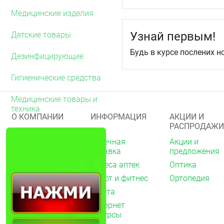
Медицинские изделия
Узнай первым!
Детские товары
Будь в курсе послених н
Дезинфицирующие
Гигиенические средства
Медицинские товары и
техника
О КОМПАНИИ
ИНФОРМАЦИЯ
АКЦИИ И
РАСПРОДАЖИ
О нас
Аптечная
Акции и
справка
предложения
Акции
Адреса аптек
Оптика
Архив акций
Спорт и фитнес
Ортопедия
Новости
Газета
Вакансии
Интернет
Контакты
ресурсы