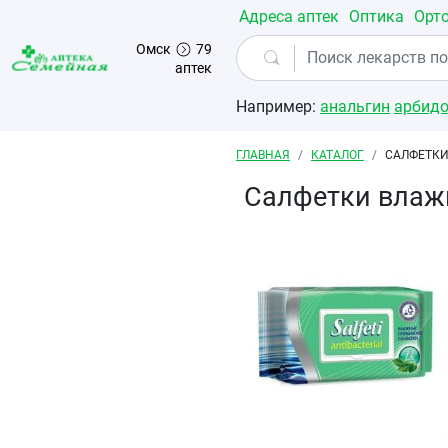
Перейти к основному содержанию
Адреса аптек
Оптика
Орт
Омск
79
аптек
Например:
анальгин
арбид
Строка навигации
ГЛАВНАЯ
КАТАЛОГ
САЛФЕТКИ
Салфетки влаж