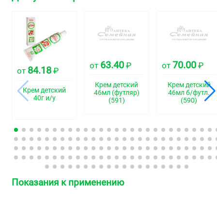
63.40
70.00
от
₽
от
₽
84.18
от
₽
Крем детский
Крем детский
Крем детский
46мл (футляр)
46мл б/футл.
40г и/у
(591)
(590)
Показания к применению