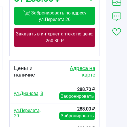
Забронировать по адресу
ул.Перелета,20
Заказать в интернет аптеке по цене:
847.00
260.80 ₽
от
₽
Серената
таблетки
покрытые
пленочной
Цены и
Адреса на
оболочкой
наличие
карте
100мг №50
288.70 ₽
ул.Дианова, 8
Забронировать
т
288.00 ₽
ул.Перелета,
20
Забронировать