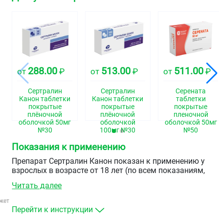
288.00
513.00
511.00
от
₽
от
₽
от
₽
Сертралин
Сертралин
Серената
Канон таблетки
Канон таблетки
таблетки
покрытые
покрытые
покрытые
плёночной
плёночной
пленочной
оболочкой 50мг
оболочкой
оболочкой 50мг
№30
100мг №30
№50
Показания к применению
Препарат Сертралин Канон показан к применению у
взрослых в возрасте от 18 лет (по всем показаниям,
перечисленным ниже) и у детей в возрасте от 6 до 18 ле
Читать далее
(только для лечения обсессивно-компульсивных
расстройств).
жет
Перейти к инструкции
Лечение депрессии (больших депрессивных