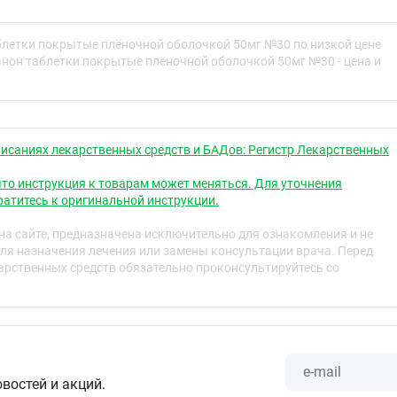
вляет препарат Сертралин Канон и для чего его
блетки покрытые плёночной оболочкой 50мг №30 по низкой цене
ь перед приёмом препарата Сертралин Канон.
анон таблетки покрытые плёночной оболочкой 50мг №30 - цена и
ртралин Канон.
ельные реакции.
 Сертралин Канон.
и и прочие сведения.
исаниях лекарственных средств и БАДов: Регистр Лекарственных
едставляет препарат Сертралин Канон и для
т
то инструкция к товарам может меняться. Для уточнения
атитесь к оригинальной инструкции.
он содержит действующее вещество сертралин, который
к называемых «селективных ингибиторов обратного
а сайте, предназначена исключительно для ознакомления и не
применяется для лечения депрессии и/или тревожных
ля назначения лечения или замены консультации врача. Перед
рственных средств обязательно проконсультируйтесь со
ния
н показан к применению у взрослых в возрасте от 18 лет
речисленным ниже) и у детей в возрасте от 6 до 18 лет
сессивно-компульсивных расстройств).
(больших депрессивных эпизодов) и профилактика
овостей и акций.