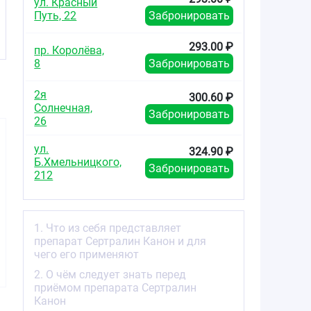
ул. Красный
Путь, 22
Забронировать
293.00 ₽
пр. Королёва,
8
Забронировать
2я
300.60 ₽
Солнечная,
Забронировать
26
ул.
324.90 ₽
Б.Хмельницкого,
Забронировать
212
346.00
177.10
238.8
от
₽
от
₽
от
1. Что из себя представляет
препарат Сертралин Канон и для
Золофт таблетки
Золофт таблетки
Стимул
чего его применяют
покрытые
покрытые
таблетки 
плёночной
плёночной
плёно
2. О чём следует знать перед
оболочкой 50мг
оболочкой 50мг
оболочко
приёмом препарата Сертралин
№28
№14
№3
Канон