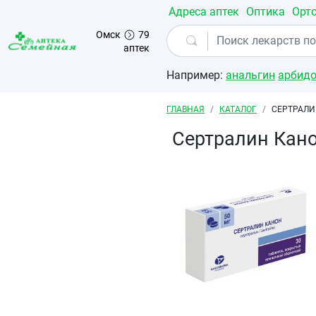
Перейти к основному содержанию
Адреса аптек
Оптика
Орт
Омск
79
аптек
Например:
анальгин
арбид
Строка навигации
ГЛАВНАЯ
КАТАЛОГ
СЕРТРАЛИ
Сертралин Кан