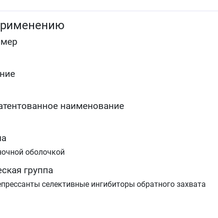
эпизодов) и профилактика депрессии (больших
депрессивных эпизодов).
применению
Лечение психического
расстройства&nbspс&nbspпостоянным
омер
беспокойством из-за навязчивых идей, которые
заставляют выполнять повторяющиеся действия
(обсессивно-компульсивных расстройств).
Лечение панических психических расстройств со
ние
страхом открытого пространства (агорафобией) и
без него.
Лечение психического расстройства после
атентованное наименование
травмирующего воздействия (посттравматических
стрессорных расстройств).
Лечение социального тревожного расстройства
(социальной фобии).
ма
ночной оболочкой
ская группа
прессанты селективные ингибиторы обратного захвата