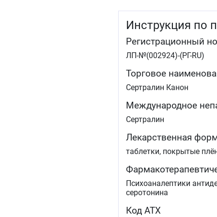
Инструкция по 
Регистрационный н
ЛП-№(002924)-(РГ-RU)
Торговое наименова
Сертралин Канон
Международное неп
Сертралин
Лекарственная фор
таблетки, покрытые плё
Фармакотерапевтиче
Психоаналептики антиде
серотонина
Код АТХ