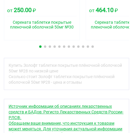
и »ZLT-50", разделённые риской, на другой.
250.00
464.10
от
₽
от
₽
Дозировка 100 мг:
белые овальные
двояковыпуклые таблетки, покрытые плёночной
Серената таблетки покрытые
Серената таблетки
оболочкой, с гравировкой "Pfizer« на одной стороне
пленочной оболочкой 50мг №30
пленочной оболочко
и »ZI /Г-100" на другой.
Фармакотерапевтическая группа
Антидепрессант
Фармакологические свойства
Купить Золофт таблетки покрытые плёночной оболочкой
Фармакодинамика
50мг №28 по низкой цене
Сколько стоит Золофт таблетки покрытые плёночной
Сертралин — антидепрессант, мощный
оболочкой 50мг №28 - цена и отзывы
селективный ингибитор обратного захвата
серотонина (5-НТ) (СИОЗС). Оказывает очень
слабое влияние на обратный захват
норадреналина и дофамина. При применении в
Источник информации об описаниях лекарственных
терапевтических дозах сертралин блокирует
средств и БАДов: Регистр Лекарственных Средств России-
обратный захват серотонина в тромбоцитах
РЛС®.
человека. В контролируемых клинических
Обращаем ваше внимание, что инструкция к товарам
исследованиях не было отмечено
может меняться. Для уточнения актуальной информации
стимулирующего, седативного или