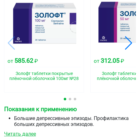
585.62
312.05
от
₽
от
₽
Золофт таблетки покрытые
Золофт таблетки 
плёночной оболочкой 100мг №28
плёночной оболочко
Показания к применению
Большие депрессивные эпизоды. Профилактика
больших депрессивных эпизодов.
Обсессивно-компульсивные расстройства у
Читать далее
взрослых и детей в возрасте 6-17 лет.