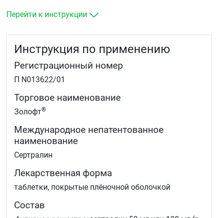
Панические расстройства (с агорафобией или без
неё).
Перейти к инструкции
Посттравматические стрессорные расстройства
(ПТСР).
Инструкция по применению
Регистрационный номер
П N013622/01
Торговое наименование
®
Золофт
Международное непатентованное
наименование
Сертралин
Лекарственная форма
таблетки, покрытые плёночной оболочкой
Состав