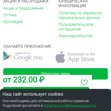
АКЦИИ И РАСПРОДАЖИ
ЮРИДИЧЕСКАЯ
ИНФОРМАЦИЯ
Акции и предложения
Политика по обработке
Оптика
персональных данных
Ортопедия
Пользовательское
соглашение
Законодательство
СКАЧАЙТЕ ПРИЛОЖЕНИЕ
Обратная связь
от 232.00 ₽
Забронировать по адресу пр. Мира, 100
Наш сайт использует cookies
Лицензии
Они необходимы для оптимальной работы сервисов.
Подробней прочитайте в
Заказать в интернет аптеке по цене: 250.93 ₽
Политике конфиденциальности