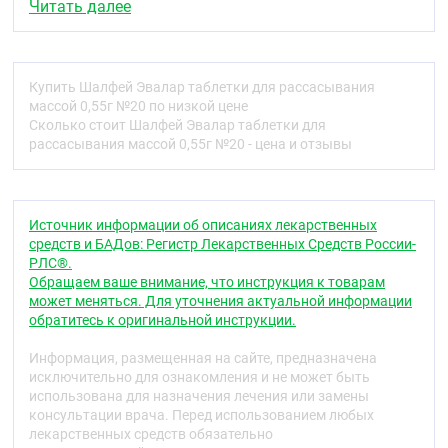
незаменимым помощником в борьбе с вирусами:
Читать далее
особенно благотворно влияет на горло и верхние
дыхательные пути. Чтобы помочь горлу, выбирайте
таблетки для рассасывания "Шалфей Эвалар"
. Они
удобны в применении, так как в любой
Купить Шалфей Эвалар таблетки для рассасывания
необходимый вам момент создают в ротовой
массой 0,55г №20 по низкой цене
полости эффект, подобный мини-ингаляции,
Сколько стоит Шалфей Эвалар таблетки для
«орошают» горло полезными веществами
рассасывания массой 0,55г №20 - цена и отзывы
экстракта и эфирного масла шалфея.
Шалфей Эвалар способствует:
Источник информации об описаниях лекарственных
улучшению функционального состояния
средств и БАДов: Регистр Лекарственных Средств России-
верхних дыхательных путей и горла
РЛС®.
снятию раздражения в горле
Обращаем ваше внимание, что инструкция к товарам
облегчению дыхания и глотания
может меняться. Для уточнения актуальной информации
повышению местного иммунитета полости рта.
обратитесь к оригинальной инструкции.
Не содержит сахара, искусственных красителей и
ароматизаторов!
Информация, размещенная на сайте, предназначена
исключительно для ознакомления и не может быть
Как работают ингредиенты:
использована для назначения лечения или замены
консультации врача. Перед использованием любых
Экстракт
шалфея
– комплекс биологически
лекарственных средств обязательно
активных веществ из листьев шалфея