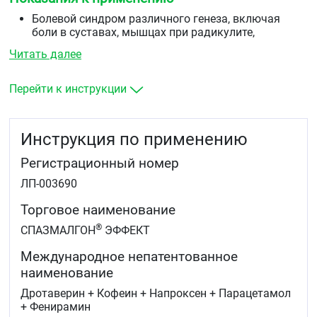
Болевой синдром различного генеза, включая
боли в суставах, мышцах при радикулите,
альгодисменорее (менструальных болях),
Читать далее
невралгиях, зубной боли, головной боли (в том
числе при головной боли, обусловленной спазмом
сосудов головного мозга)
Перейти к инструкции
Болевой синдром, связанный со спазмом гладкой
мускулатуры, в том числе при хроническом
холецистите, желчекаменной болезни,
Инструкция по применению
постхолецистэктомическом синдроме, почечной
колике
Регистрационный номер
Посттравматический и послеоперационный
болевой синдром, в том числе сопровождающийся
ЛП-003690
воспалением
Простудные заболевания, сопровождающиеся
Торговое наименование
лихорадочным синдромом (в качестве
®
СПАЗМАЛГОН
ЭФФЕКТ
симптоматической терапии).
Международное непатентованное
наименование
Дротаверин + Кофеин + Напроксен + Парацетамол
+ Фенирамин