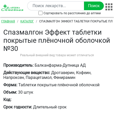
Перейти к основному содержанию
Сортировать по расстоянию до аптеки
Строка навигации
ГЛАВНАЯ
КАТАЛОГ
СПАЗМАЛГОН ЭФФЕКТ ТАБЛЕТКИ ПОКРЫТЫЕ ПЛ
ОБОЛОЧКОЙ №30
Спазмалгон Эффект таблетки
покрытые плёночной оболочкой
№30
Реальный внешний вид товара может отличаться
Производитель:
Балканфарма-Дупница АД
Действующее вещество:
Дротаверин, Кофеин,
Напроксен, Парацетамол, Фенирамин
Форма:
Таблетки покрытые плёночной оболочкой
Объем:
30 штук
Код:
Срок годности:
Длительный срок