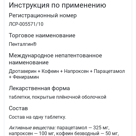
Инструкция по применению
колике.
Посттравматический и послеоперационный
Регистрационный номер
болевой синдром, в том числе сопровождающийся
воспалением.
ЛСР-005571/10
Простудные заболевания, сопровождающиеся
лихорадочным синдромом (в качестве
Торговое наименование
симптоматической терапии).
Пенталгин®
Международное непатентованное
наименование
Дротаверин + Кофеин + Напроксен + Парацетамол
+ Фенирамин
Лекарственная форма
таблетки, покрытые плёночной оболочкой
Состав
Состав на одну таблетку.
Активные вещества:
парацетамол — 325 мг,
напроксен — 100 мг, кофеин безводный — 50 мг,