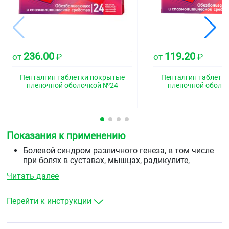
236.00
119.20
от
₽
от
₽
Пенталгин таблетки покрытые
Пенталгин таблетк
пленочной оболочкой №24
пленочной оболо
Показания к применению
Болевой синдром различного генеза, в том числе
при болях в суставах, мышцах, радикулите,
менструальных болях, невралгиях, зубной и
Читать далее
головной болях (в том числе при головной боли,
обусловленной спазмом сосудов головного мозга).
Болевой синдром, связанный со спазмом гладкой
Перейти к инструкции
мускулатуры, в том числе при хроническом
холецистите, желчнокаменной болезни,
постхолецистэктомическом синдроме, почечной