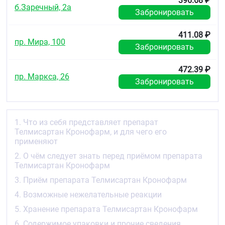
396.68 ₽
болезнь сердца, инсульт или заболевание
б.Заречный, 2а
Забронировать
периферических артерий в анамнезе) или
сахарным диабетом 2 типа с подтверждённым
поражением органов-мишеней.
411.08 ₽
пр. Мира, 100
Забронировать
Способ действия препарата Телмисартан
Кронофарм
472.39 ₽
пр. Маркса, 26
Ангиотензин II — это вещество, вырабатываемое в
Забронировать
организме человека, которое вызывает сужение
кровеносных сосудов, повышая тем самым
артериальное давление. Телмисартан блокирует
действие ангиотензина II, тем самым расслабляет
1. Что из себя представляет препарат
кровеносные сосуды и снижает артериальное
Телмисартан Кронофарм, и для чего его
давление.
применяют
При отсутствии лечения высокое артериальное
2. О чём следует знать перед приёмом препарата
давление может привести к повреждению
Телмисартан Кронофарм
кровеносных сосудов в различных органах, что в
3. Приём препарата Телмисартан Кронофарм
некоторых случаях может стать причиной
сердечного приступа, сердечной или почечной
4. Возможные нежелательные реакции
недостаточности, инсульта или слепоты. До
5. Хранение препарата Телмисартан Кронофарм
появления повреждений высокое артериальное
давление обычно протекает бессимптомно.
6. Содержимое упаковки и прочие сведения