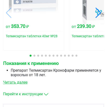
353.70
239.30
от
₽
от
₽
Телмисартан таблетки 40мг №28
Телмисартан таблетк
Показания к применению
Препарат Телмисартан Кронофарм применяется у
взрослых от 18 лет.
Артериальная гипертензия
Читать далее
Лечение артериальной гипертензии у взрослых
пациентов.
Профилактика сердечно-сосудистых заболеваний
Перейти к инструкции
Снижение сердечно-сосудистой заболеваемости у
взрослых пациентов с сердечно-сосудистыми
заболеваниями атеротромботического генеза