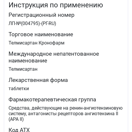
Инструкция по применению
(ишемическая болезнь сердца, инсульт или
заболевание периферических артерий в анамнезе)
Регистрационный номер
или сахарным диабетом 2 типа с подтверждённым
поражением органов-мишеней.
ЛП-№(004795)-(РГ-RU)
Торговое наименование
Телмисартан Кронофарм
Международное непатентованное
наименование
Телмисартан
Лекарственная форма
таблетки
Фармакотерапевтическая группа
Средства, действующие на ренин-ангиотензиновую
систему, антагонисты рецепторов ангиотензина II
(APA II)
Код АТХ