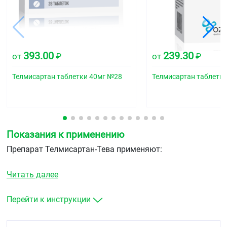
393.00
239.30
от
₽
от
₽
Телмисартан таблетки 40мг №28
Телмисартан таблетк
Показания к применению
Препарат Телмисартан-Тева применяют:
для лечения повышенного артериального
Читать далее
давления (артериальной гипертензии) у взрослых
пациентов
для профилактики сердечно-сосудистых
Перейти к инструкции
заболеваний: у пациентов с ишемической
болезнью сердца, у пациентов с инсультом или
заболеванием периферических артерий в