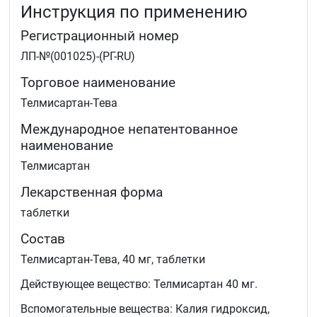
Инструкция по применению
анамнезе, у пациентов с сахарным диабетом
2 типа с подтверждённым поражением органов-
Регистрационный номер
мишеней.
ЛП-№(001025)-(РГ-RU)
Если улучшение не наступило или Вы чувствуете
ухудшение, Вам необходимо обратиться к врачу.
Торговое наименование
Телмисартан-Тева
Международное непатентованное
наименование
Телмисартан
Лекарственная форма
таблетки
Состав
Телмисартан-Тева, 40 мг, таблетки
Действующее вещество: Телмисартан 40 мг.
Вспомогательные вещества: Калия гидроксид,