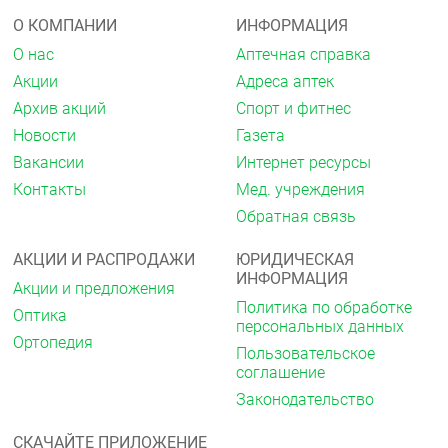
Телмисартан-Тева может вызывать
нежелательные реакции, однако они возникают не
О КОМПАНИИ
ИНФОРМАЦИЯ
у всех.
О нас
Аптечная справка
Если Вы заметили любую из перечисленных ниже
Акции
Адреса аптек
серьезных нежелательных реакций,
прекратите
Архив акций
Спорт и фитнес
прием препарата Телмисартан-Тева и немедленно
обратитесь за медицинской помощью:
Новости
Газета
Вакансии
Интернет ресурсы
тяжелая аллергическая реакция с отеком
лица, губ, языка или горла с затруднением
Контакты
Мед. учреждения
глотания или дыхания (ангионевротический
Обратная связь
отек)
тяжелое, быстроразвивающееся нарушение
АКЦИИ И РАСПРОДАЖИ
ЮРИДИЧЕСКАЯ
работы печени, при этом могут наблюдаться
ИНФОРМАЦИЯ
следующие симптомы: желтушность кожи и
Акции и предложения
белков глаз, боль и тяжесть в правом
Политика по обработке
Оптика
подреберье, тошнота, рвота, слабость, отеки,
персональных данных
сонливость (острая печеночная
Ортопедия
Пользовательское
недостаточность).
соглашение
Нечастые нежелательные реакции (могут
Законодательство
возникать не более чем у 1 человека из 100):
СКАЧАЙТЕ ПРИЛОЖЕНИЕ
инфекции мочевыводящих путей (включая