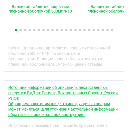
таблетки, покрытые пленочной оболочкой белого
или почти белого цвета.
Валцикон таблетки покрытые
Валцикон таблетк
плёночной оболочкой 500мг №10
плёночной оболочко
Дозировка 1000 мг:
овальные двояковыпуклые
таблетки с риской с одной стороны, покрытые
пленочной оболочкой белого или почти белого
цвета.
Фармакотерапевтическая группа
Купить Валацикловир таблетки покрытые плёночной
Противовирусное средство
оболочкой 500мг №40 по низкой цене
Сколько стоит Валацикловир таблетки покрытые
Код АТХ
плёночной оболочкой 500мг №40 - цена и отзывы
J05AB11, J05AB
Фармакологические свойства
Источник информации об описаниях лекарственных
Фармакодинамика
средств и БАДов: Регистр Лекарственных Средств России-
Валацикловир является противовирусным
РЛС®.
средством, представляет собой L-валиновый
Обращаем ваше внимание, что инструкция к товарам
сложный эфир ацикловира. Ацикловир является
может меняться. Для уточнения актуальной информации
аналогом пуринового нуклеотида (гуанина).
обратитесь к оригинальной инструкции.
В организме человека валацикловир быстро и
Информация, размещенная на сайте, предназначена