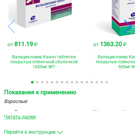
811.19
1363.20
от
₽
от
₽
Валацикловир Канон таблетки
Валацикловир Кано
покрытые плёночной оболочкой
покрытые плёночно
1000мг №7
500мг №4
Показания к применению
Взрослые:
Лечение опоясывающею герпеса (
Herpes zoster
).
Читать далее
Препарат Валацикловир способствует
купированию болевого синдрома, уменьшает его
продолжительность и процент пациентов с болями,
Перейти к инструкции
вызванными опоясывающим герпесом, включая