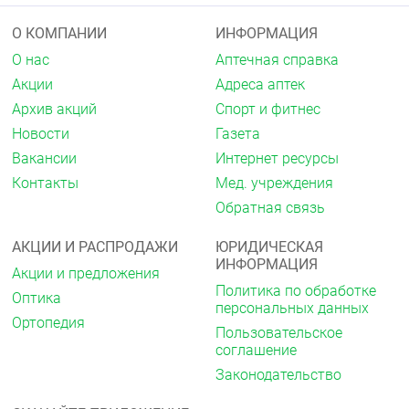
чувствительности к ацикловиру обусловлено
появлением штаммов вируса с нарушением
О КОМПАНИИ
ИНФОРМАЦИЯ
структуры вирусной тимидинкиназы или ДНК-
О нас
Аптечная справка
полимеразы. Вирулентность этих разновидностей
вируса напоминает таковую у его дикого штамма.
Акции
Адреса аптек
Архив акций
Спорт и фитнес
Фармакокинетика
Новости
Газета
Всасывание
Вакансии
Интернет ресурсы
После приёма внутрь вал ацикловир хорошо
Контакты
Мед. учреждения
абсорбируется из желудочно-кишечного тракта,
Обратная связь
быстро и практически полностью превращается в
ацикловир и L-валин. Это превращение
катализируется ферментом печени —
АКЦИИ И РАСПРОДАЖИ
ЮРИДИЧЕСКАЯ
валацикловиргидролазой.
ИНФОРМАЦИЯ
Акции и предложения
Политика по обработке
При приёме валацикловира в дозе от 1000 мг
Оптика
персональных данных
биодоступность ацикловира составляет 54 % не
Ортопедия
зависит от приёма пищи. Фармакокинетика
Пользовательское
валацикловира является дозозависимой. Скорость
соглашение
и степень всасывания уменьшается с увеличением
Законодательство
дозы, в результате чего увеличение средней
максимальной концентрации (С
) происходит
max