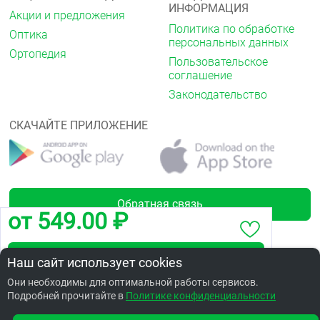
ИНФОРМАЦИЯ
Акции и предложения
Политика по обработке
Оптика
персональных данных
Ортопедия
Пользовательское
соглашение
Законодательство
СКАЧАЙТЕ ПРИЛОЖЕНИЕ
Обратная связь
от 549.00 ₽
Забронировать по адресу ул.Товстухо,1А
Наш сайт использует cookies
Лицензии
Они необходимы для оптимальной работы сервисов.
Подробней прочитайте в
Заказать в интернет аптеке по цене: 889.38 ₽
Политике конфиденциальности