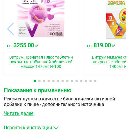
3255.00
819.00
от
₽
от
₽
Витрум Пренатал Плюс таблетки
Витрум Иммунакти
покрытые плёночной оболочкой
покрытые оболочк
массой 1470мг №100
1400мг №
Показания к применению
Рекомендуется в качестве биологически активной
добавки к пище - дополнительного источника
витаминов С, Е, А, В1, В2, В5, В6, В12, РР, D3, фолиевой
Читать далее
кислоты, биотина, содержит макро- и микроэлементы.
Перейти к инструкции